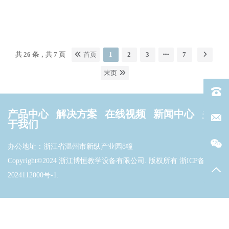
共 26 条，共 7 页
首页
1
2
3
7
末页
电话：40
产品中心
解决方案
在线视频
新闻中心
关
联系邮箱
于我们
办公地址：浙江省温州市新纵产业园8幢
Copyright©2024 浙江博恒教学设备有限公司. 版权所有
浙ICP备
返回
2024112000号-1
.