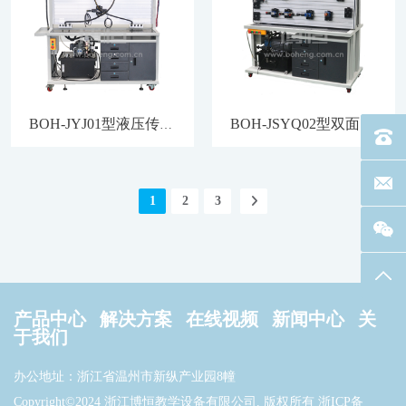
BOH-JYJ01型液压传动实验台(基本型)
BOH-JSYQ02型双面工业液压气动实训台
电话：40
联系邮箱
1
2
3
返回
产品中心
解决方案
在线视频
新闻中心
关
于我们
办公地址：浙江省温州市新纵产业园8幢
Copyright©2024 浙江博恒教学设备有限公司. 版权所有
浙ICP备