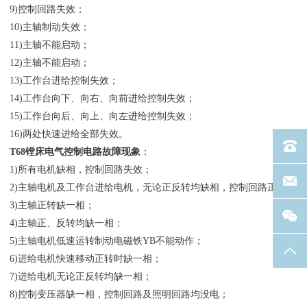
9)控制回路失效；
10)主轴制动失效；
11)主轴不能启动；
12)主轴不能启动；
13)工作台进给控制失效；
14)工作台向下、向右、向前进给控制失效；
15)工作台向后、向上、向左进给控制失效；
16)两处快速进给全部失效。
电话：40
T68镗床电气控制电路故障现象
：
1)所有电机缺相，控制回路失效；
联系邮箱
2)主轴电机及工作台进给电机，无论正反转均缺相，控制回路正常；
3)主轴正转缺一相；
4)主轴正、反转均缺一相；
5)主轴电机低速运转制动电磁铁YB不能动作；
返回
6)进给电机快速移动正转时缺一相；
7)进给电机无论正反转均缺一相；
8)控制变压器缺一相，控制回路及照明回路均没电；