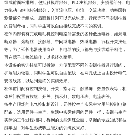
组成前面板排列，包括触摸屏部分、PLC主机部分、变频器部分、电
力拖动与继电控制部分，交直流电压、电流、交流功率、功率因数
测量部分等组成。后面板排列可以完成铣床、镗床等不同实训挂板
的智能考核，同时学生可以自由接线完成不同的实训。
柜体内部装有完成电动机控制电路所需要的各种低压电器，如漏电
断路器、熔断丝、接触器、中间继电器、热继电器、行程开关按钮
等，为了延长电器使用寿命，各电器的接点都先与接线端子相连，
再在端子上接线操作，以求经久耐用。
本设备的实训挂板可以拆卸，方便配置不同的实训挂板进行训练，
扩展能力较强，同时学生可以自由配线，在网孔板上自由设计电气
安装线路，以达到最终的实训效果。
柜体前门配有控制按钮、开关、指示灯、触摸屏、数显仪表等，柜
体后门配置有按钮、开关、指示灯、数电压表、电流表等。
按生产现场的电气控制柜设计，元件按生产实际中常用的控制电路
配备，选用元件与生产、生活中实际使用的元件一样，实训与生产
实际的工作过程相同，得到的技能训练全面，掌握的专业知识和技
能牢固，对学生形成职业能力的训练效果好。