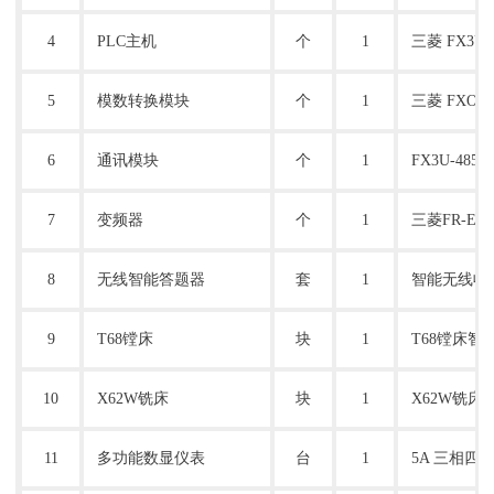
4
PLC主机
个
1
三菱
FX
3U
5
模数转换模块
个
1
三菱
FXON-
6
通讯模块
个
1
FX
3U
-485
7
变频器
个
1
三菱
FR-E74
8
无线智能答题器
套
1
智能无线收
9
T68镗床
块
1
T68镗床
10
X62W铣床
块
1
X62W铣
11
多功能数显仪表
台
1
5A 三相四