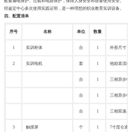
配备漏电保护、过载和电路保护，保障人身安全和设备使用安全。
经鉴定中心多次使用实践证明，是一种理想的职业教育实训设备。
四、配置清单
序号
名称
单位
数量
1
实训柜体
台
1
外形尺寸：
2
实训电机
套
1
他励直流电
台
1
三相异步电
台
1
三相异步电
台
1
三相双速异
3
触摸屏
个
1
7寸昆仑通