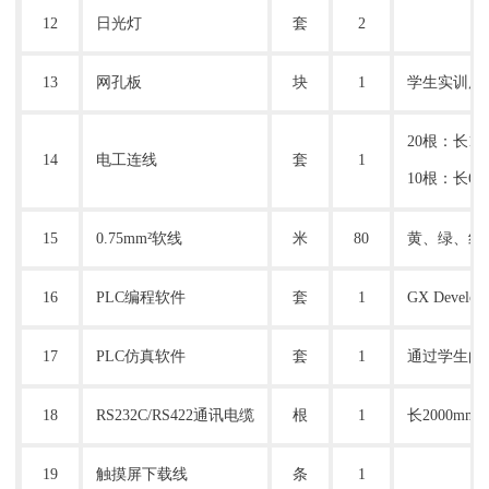
12
日光灯
套
2
13
网孔板
块
1
学生实训用
20根：长1
14
电工连线
套
1
10根：长6
15
0.75mm²软线
米
80
黄、绿、红
16
PLC编程软件
套
1
GX Develop
17
PLC仿真
软件
套
1
通过学生的
18
RS232C/RS422
通讯电缆
根
1
长
2000mm
19
触摸屏下载线
条
1