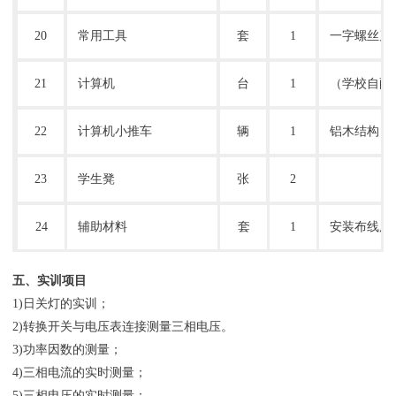
20
常用工具
套
1
一字螺丝刀
21
计算机
台
1
（学校自配
22
计算机小推车
辆
1
铝木结构；
23
学生凳
张
2
24
辅助材料
套
1
安装布线用
五、实训项目
1)日关灯的实训；
2)转换开关与电压表连接测量三相电压。
3)功率因数的测量；
4)三相电流的实时测量；
5)三相电压的实时测量；