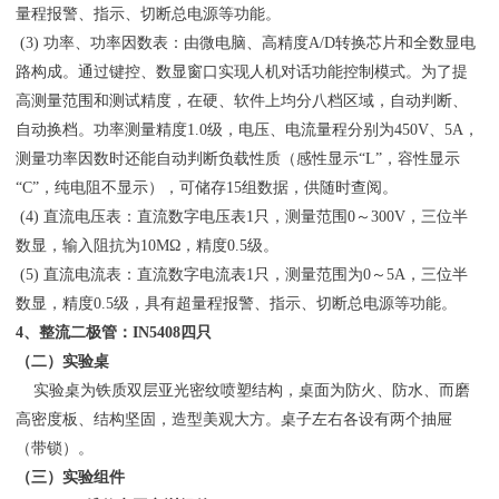
量程报警、指示、切断总电源等功能。
(3) 功率、功率因数表：由微电脑、高精度A/D转换芯片和全数显电
路构成。通过键控、数显窗口实现人机对话功能控制模式。为了提
高测量范围和测试精度，在硬、软件上均分八档区域，自动判断、
自动换档。功率测量精度1.0级，电压、电流量程分别为450V、5A，
测量功率因数时还能自动判断负载性质（感性显示“L”，容性显示
“C”，纯电阻不显示），可储存15组数据，供随时查阅。
(4) 直流电压表：直流数字电压表1只，测量范围0～300V，三位半
数显，输入阻抗为10MΩ，精度0.5级。
(5) 直流电流表：直流数字电流表1只，测量范围为0～5A，三位半
数显，精度0.5级，具有超量程报警、指示、切断总电源等功能。
4、整流二极管：IN5408四只
（二）实验桌
实验桌为铁质双层亚光密纹喷塑结构，桌面为防火、防水、而磨
高密度板、结构坚固，造型美观大方。桌子左右各设有两个抽屉
（带锁）。
（三）实验组件