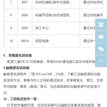
7
BH7
自控轧钢机
/邮件分拣机
通过对自控轧钢
8
BH8
机械手控制
/自控成型机
通过对机械手停
电话：40
9
BH9
加工中心
通过对加工中心
联系邮箱
10
BH10
四层电梯
通过对一个完整
8．变频器实训挂箱
返回
配置三菱FR-D720变频器，带有RS485通讯接口及BOP操作面板
9.触摸屏实训挂箱
触摸屏实训组件：7英寸Eview500，256色，了解工业触摸屏的功能
及使用方法、掌握与PLC之间的通信知识，并掌握复位、置位、交替
等功能键、图形（曲线）显示、动态画面跟踪在触摸屏中的实现方
法。
10．工控组态软件一套：
打开软件编程环境，任何实训都可以编辑出形象直观动感强、数