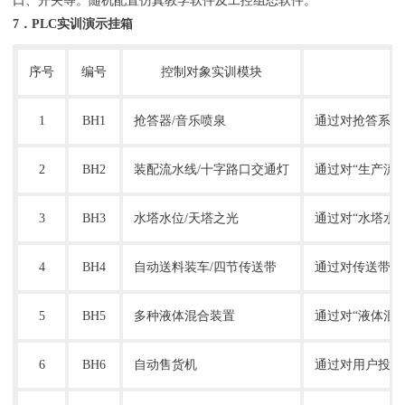
口、开关等。随机配置仿真教学软件及工控组态软件。
7．PLC实训演示挂箱
序号
编号
控制对象实训模块
1
BH1
抢答器
/音乐喷泉
通过对抢答系统
2
BH2
装配流水线
/十字路口交通灯
通过对
“生产流
3
BH3
水塔水位
/天塔之光
通过对
“水塔水
4
BH4
自动送料装车
/四节传送带
通过对传送带启
5
BH5
多种液体混合装置
通过对
“液体混
6
BH6
自动售货机
通过对用户投币