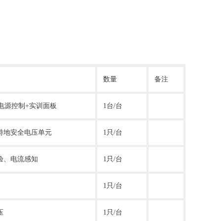
数量
备注
电源控制+实训面板
1台/台
特地安全电压单元
1只/台
验、电流感知
1只/台
1只/台
压
1只/台