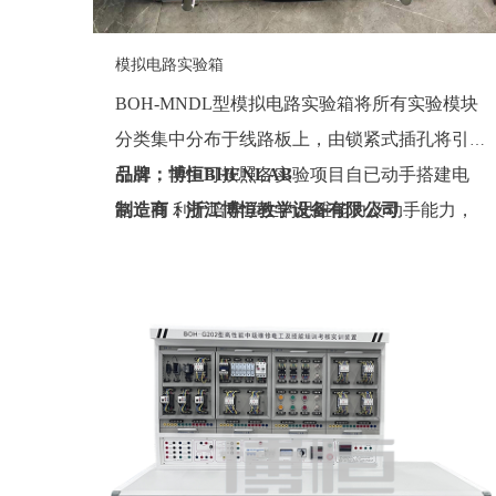
模拟电路实验箱
BOH-MNDL型模拟电路实验箱将所有实验模块
分类集中分布于线路板上，由锁紧式插孔将引线
引出，学生可按照各实验项目自已动手搭建电
品牌：博恒BHENLAB
路，有 利于培养学生的思维能力及动手能力，
制造商：浙江博恒教学设备有限公司
也增强了该实验箱的适用性。
产地：浙江
定制：可定制(包含外观、参数、配置)
质保期：一年（非人为故意、暴力损坏)
价格：联系销售人员