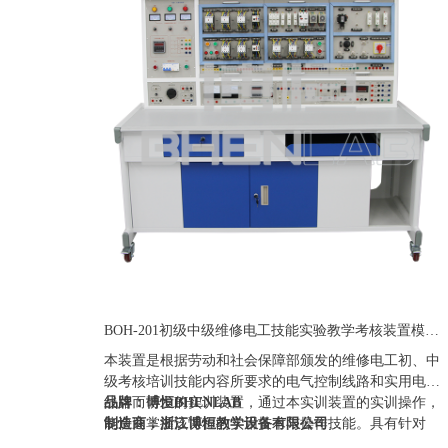
BOH-201初级中级维修电工技能实验教学考核装置模块化职教维修电工实训台
本装置是根据劳动和社会保障部颁发的维修电工初、中
级考核培训技能内容所要求的电气控制线路和实用电子
线路而研发的实训装置，通过本实训装置的实训操作，
品牌：博恒BHENLAB
能快速掌握该课程的实用技术与操作技能。具有针对
制造商：浙江博恒教学设备有限公司
性、实用性、科学性和先进性，该装置不仅可供学生实
产地：浙江