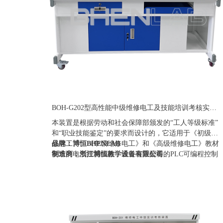
BOH-G202型高性能中级维修电工及技能培训考核实训装置
本装置是根据劳动和社会保障部颁发的“工人等级标准”
和“职业技能鉴定”的要求而设计的，它适用于《初级维
修电工》、《中级维修电工》和《高级维修电工》教材
品牌：博恒BHENLAB
要求的电气控制线路，通过装置配备的PLC可编程控制
制造商：浙江博恒教学设备有限公司
器和变频调速器及相应实训模块的训练，快速掌握课程
产地：浙江
要求的实际应用技术和操作技能，具有针对性、实用
定制：可定制(包含外观、参数、配置)
性、科学性和先进性，它能满足中、高级维修电工考核
质保期：一年（非人为故意、暴力损坏)
大纲的要求，是各劳动职业技能鉴定部门、大中专院
价格：联系销售人员
校、技校中、高级维修电工技能考核的理想设备。