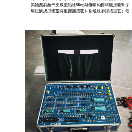
的铝型材及一次成型铝压铸框架连接构件，连接构件采
实验桌后面二支截面尺寸90mm×90mm桌脚向上延伸，
用压铸成型工艺（非焊接工艺），经机加工、抛丸、喷
与一次成型铝压铸框架连接构件构成（非焊接工艺）牢
砂，表面静电喷涂工艺，安装方便、快捷，用户可自行
固的支架，与仪器架、电源控制箱组成一个完整的实训
DIY组装。桌体立柱采用工业铝型材成型工艺，表面氧
屏。
化处理，截面尺寸：90mm×90mm，四面带槽，槽宽约
8mm，端部装有注塑成型配套塑料堵头。桌面采用
25mm三聚氰胺饰面板，配有一块防静电绝缘皮。贴桌
面板下设支撑框架，承受力不少于200kg。实训装置整
体简约不简单，高端大气，符合现代化产品审美和发展
趋势。