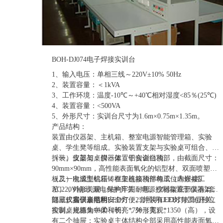
BOH-DJ074电子焊接实训台
1、输入电压：单相三线～220V±10% 50Hz
2、装置容量：＜1kVA
3、工作环境：温度-10℃～+40℃相对湿度<85％(25℃)
4、装置容量：<500VA
5、外形尺寸：实训台尺寸为1.6m×0.75m×1.35m。
产品结构：
装置由仪器架、主机箱、整室电源智能管理箱、实验
桌、学生凳等组成。实验装置支架与实验桌可组合、可
拆装。支架与桌脚一体，铝合金结构。
（一）仪器架：仪器架置于实训台顶部，由截面尺寸：
90mm×90mm，高性能表面氧化的铝型材、双面喷塑钢
板及一次成型铝压铸框架连接构件构成（非焊接工
（二）电源主机箱：在主机箱顶部每工位内嵌4路
艺），外形美观，结构牢固耐用。仪器架底部装有2套
AC220V输出,漏电保护开关，电源控制箱置于仪器架下
隐藏式扁平形照明LED灯，2套照明LED灯每工位独立
部，仪器仪表电用安全方便。并装有LED灯控制开关。
（三）实训桌结构：
控制。光源集中柔和明亮，外形美观。
实训桌规格为1600（长）*750（宽）*1350（高），设
有二个抽屉；实验桌主体结构全部采用高性能表面氧化