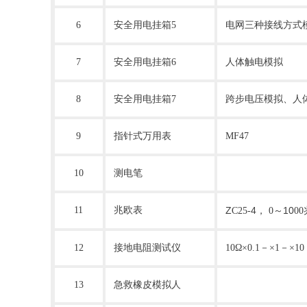
6
安全用电挂箱
5
电网三种接线方式
7
安全用电挂箱
6
人体触电模拟
8
安全用电挂箱
7
跨步电压模拟、人
9
指针式万用表
MF47
10
测电笔
11
兆欧表
Z
4
10
C25-
，
0
～
00
12
接地电阻测试仪
10Ω
×
0.1－
×
1－
×
10
13
急救橡皮模拟人