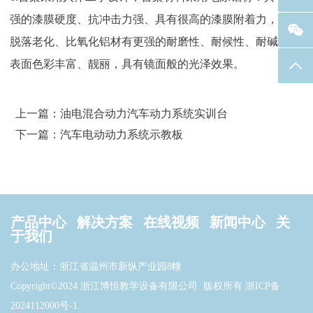
强的漆膜硬度、抗冲击力强、具有很高的漆膜附着力，不易
脱落老化、比氧化铝材有更强的耐磨性、耐候性、耐碱性、
表面色彩丰富、靓丽，具有镜面般的光泽效果。
返回
上一篇：油电混合动力汽车动力系统实训台
下一篇：汽车电动动力系统示教板
产品中心
解决方案
在线视频
新闻中心
关
于我们
办公地址：浙江省温州市新纵产业园8幢
Copyright©2024 浙江博恒教学设备有限公司. 版权所有
浙ICP备
2024112000号-1
.