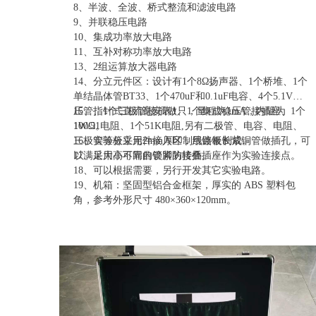
8、半波、全波、桥式整流和滤波电路
9、并联稳压电路
10、集成功率放大电路
11、互补对称功率放大电路
13、2组运算放大器电路
14、分立元件区：设计有1个8Ω扬声器、1个桥堆、1个
单结晶体管BT33、1个470uF和0.1uF电容、4个5.1V稳
压管、1个三极管接插做、1个集成稳压管接插座、1个
15、指针式直流毫安表1只，量程为1mA，内阻为
1W/51电阻、1个51K电阻,另有二极管、电容、电阻、
100Ω。
三极管等分立元件接入区，用镀银长紫铜管做插孔，可
16、实验板采用2mm厚印制线路板制成。
以满足大小不同的管脚的接插。
17、采用高可靠自锁紧防转叠插座作为实验连接点。
18、可以根据需要，另行开发其它实验电路。
19、机箱：坚固型铝合金框架，厚实的 ABS 塑料包
角，参考外形尺寸 480×360×120mm。