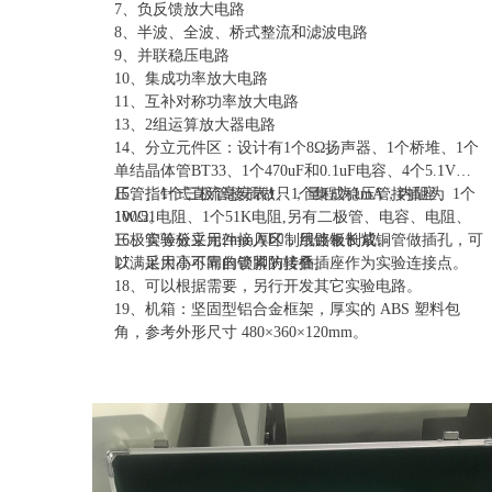
7、负反馈放大电路
8、半波、全波、桥式整流和滤波电路
9、并联稳压电路
10、集成功率放大电路
11、互补对称功率放大电路
13、2组运算放大器电路
14、分立元件区：设计有1个8Ω扬声器、1个桥堆、1个
单结晶体管BT33、1个470uF和0.1uF电容、4个5.1V稳
压管、1个三极管接插做、1个集成稳压管接插座、1个
15、指针式直流毫安表1只，量程为1mA，内阻为
1W/51电阻、1个51K电阻,另有二极管、电容、电阻、
100Ω。
三极管等分立元件接入区，用镀银长紫铜管做插孔，可
16、实验板采用2mm厚印制线路板制成。
以满足大小不同的管脚的接插。
17、采用高可靠自锁紧防转叠插座作为实验连接点。
18、可以根据需要，另行开发其它实验电路。
19、机箱：坚固型铝合金框架，厚实的 ABS 塑料包
角，参考外形尺寸 480×360×120mm。