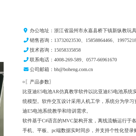
办公地址：浙江省温州市永嘉县桥下镇新纵教玩具
销售咨询：13732023530、15858864466、19975218
技术咨询：15058335858
联系电话：4008-269-589、0577-66961670
公司邮箱：bh@boheng.com.cn
¤〖产品参数〗
比亚迪E5电池AR仿真教学软件以比亚迪E5电池系统
统模型。软件交互设计采用人机工学，系统分为学习
迪E5电池系统教学和培训需求。
软件基于C#语言的MVC架构开发，离线流畅运行于
手机、平板、pc端数据实时同步，并支持个性化登录