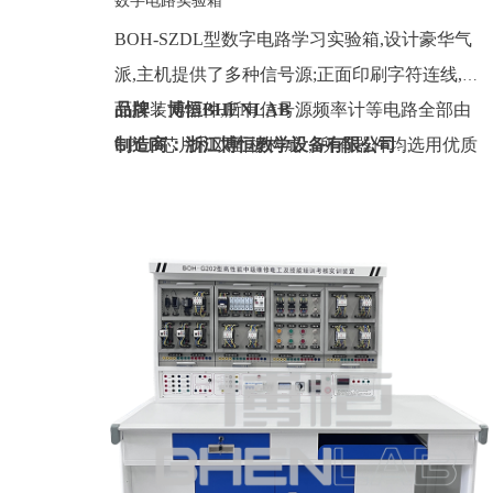
数字电路实验箱
BOH-SZDL型数字电路学习实验箱,设计豪华气
派,主机提供了多种信号源;正面印刷字符连线,反
面按装元器件,所有信号源频率计等电路全部由
品牌：博恒BHENLAB
CPLD芯片和双面板构成，所有器件均选用优质
制造商：浙江博恒教学设备有限公司
产品,使整机的品质得到提高。
产地：浙江
定制：可定制(包含外观、参数、配置)
质保期：一年（非人为故意、暴力损坏)
价格：联系销售人员