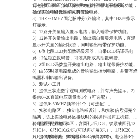
源有过压保护、欠压保护和短路报警和自动关断功能，
1）提供二组正负单脉冲发生电路，带电平指示。
确保实验电路元件和人身安全。
2）1HZ～1KHZ连续可调时钟电路。
3）1HZ～1MHZ固定脉冲分7路输出，其中1HZ带指示
灯显示。
4）12路开关量输入显示电路，输入端带保护功能。
5）12路开关量输出电路，输出端自带显示电路，直观
显示开关量的输出状态，同时输出端带保护功能。
6）6位七段LED共阳数码显示器，自带BCD码译码电
路；2位独立数码管，可装共阳或共阴数码管。
7）2组BCD码拨盘开关输出电路，输出端带保护功能。
8）由555时基电路组成的音响输出控制电路，并带有蜂
鸣器和喇叭输出设备。
3、测试小工具
1）提供三状态数字逻辑测试电路，并有声光提示。2)
提供0~20直流电压测量表1个（可选配）。
3）提供0~50MHZ频率计1个（可选配）。
4、实验电路区： 独立电路板设计，和实验信号源完全
隔离，防止实验电路区接线时的误操作损坏主机箱。实
验电路区配置如下：
1）配置开放式实验区，含圆孔2只IC8，锁紧或圆孔12
只IC14、6只IC16或4只(可以再扩展3只）、1只IC20、1
只IC40锁紧插座（兼容IC28/IC24/IC18等)。
2）提供8Ω喇叭、蜂鸣器和1×2开关各1个、电位器3个