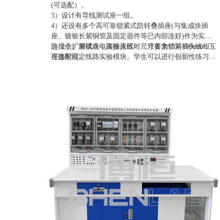
(可选配）。
3）设计有导线测试座一组。
4）还设有多个高可靠锁紧式防转叠插座(与集成块插
座、镀银长紫铜管及固定器件等已内部连好)作为实验
连接点、测试点，实验接线时，只要拿锁紧插头线相互
5）2个扩展模块电路接入区：尺寸各为155×100mm，
连接即可。
可选配固定线路实验模块。学生可以进行创新性练习，
以提高学生的思维能力和动手能力。