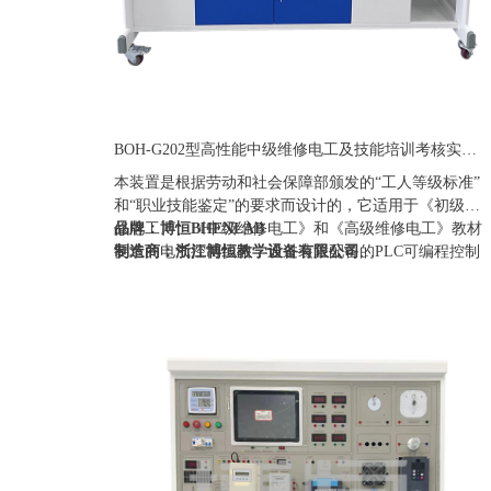
BOH-G202型高性能中级维修电工及技能培训考核实训装置
本装置是根据劳动和社会保障部颁发的“工人等级标准”
和“职业技能鉴定”的要求而设计的，它适用于《初级维
修电工》、《中级维修电工》和《高级维修电工》教材
品牌：博恒BHENLAB
要求的电气控制线路，通过装置配备的PLC可编程控制
制造商：浙江博恒教学设备有限公司
器和变频调速器及相应实训模块的训练，快速掌握课程
产地：浙江
要求的实际应用技术和操作技能，具有针对性、实用
定制：可定制(包含外观、参数、配置)
性、科学性和先进性，它能满足中、高级维修电工考核
质保期：一年（非人为故意、暴力损坏)
大纲的要求，是各劳动职业技能鉴定部门、大中专院
价格：联系销售人员
校、技校中、高级维修电工技能考核的理想设备。