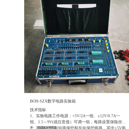
价格：联系销售人员
BOH-SZX数字电路实验箱
技术指标
1、实验电路工作电源：+5V/2A一组、±12V/0.7A一
组、1.5～9V(或任意值）可调一组，每路设置保险丝一
个，每路均带有短路保护和反向保护电路，其中+5V电
2、常用信号源