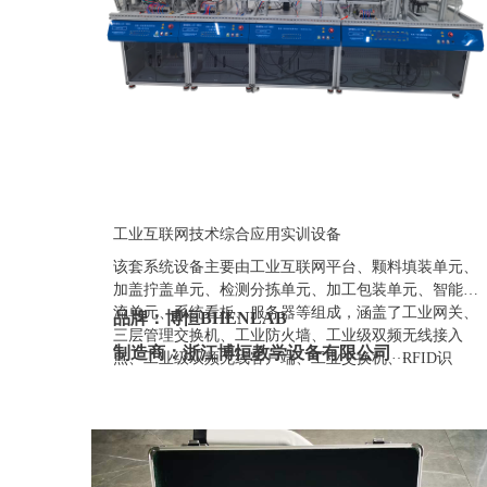
工业互联网技术综合应用实训设备
该套系统设备主要由工业互联网平台、颗料填装单元、
加盖拧盖单元、检测分拣单元、加工包装单元、智能物
流单元、系统看板、服务器等组成，涵盖了工业网关、
品牌：博恒BHENLAB
三层管理交换机、工业防火墙、工业级双频无线接入
制造商：浙江博恒教学设备有限公司
点、工业级双频无线客户端、工业交换机、RFID识
别、智能阀岛、远程IO、工业传感器、工业视觉等网
产地：浙江
络设备和产线虚拟仿真应用场景等。
定制：可定制(包含外观、参数、配置)
质保期：一年（非人为故意、暴力损坏)