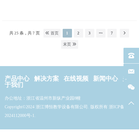
共 25 条，共 7 页
首页
1
2
3
7
末页
电话：40
联系邮箱
产品中心
解决方案
在线视频
新闻中心
关
于我们
办公地址：浙江省温州市新纵产业园8幢
返回
Copyright©2024 浙江博恒教学设备有限公司. 版权所有
浙ICP备
2024112000号-1
.