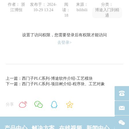
作者： 浙
发布于： 2024-
阅
来源：
分类：
江博恒
10-29 13:24
读：
bilibili
博途入门到精
18
通
设置了访问权限，您需要登录后有权限才能访问
去登录>
上一篇：西门子PLC系列-博途软件介绍-工艺模块
下一篇：西门子PLC系列-项目树介绍-程序块、工艺对象
电话：40
分享
联系邮箱
产品中心
解决方案
在线视频
新闻中心
关