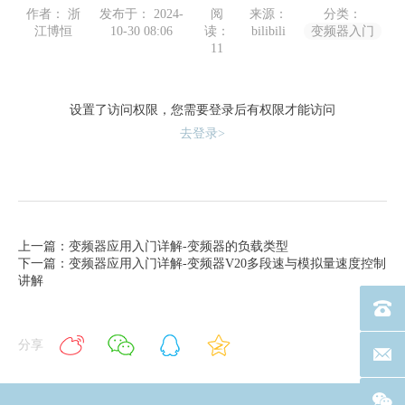
作者： 浙
发布于： 2024-
阅
来源：
分类：
江博恒
10-30 08:06
读：
bilibili
变频器入门
11
设置了访问权限，您需要登录后有权限才能访问
去登录>
上一篇：变频器应用入门详解-变频器的负载类型
下一篇：变频器应用入门详解-变频器V20多段速与模拟量速度控制
讲解
电话：40
分享
联系邮箱