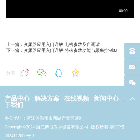
上一篇：变频器应用入门详解-电机参数及自调谐
下一篇：变频器应用入门详解-特殊参数功能与频率控制02
电话：40
联系邮箱
分享
产品中心
解决方案
在线视频
新闻中心
关
返回
于我们
办公地址：浙江省温州市新纵产业园8幢
Copyright©2024 浙江博恒教学设备有限公司. 版权所有
浙ICP备
2024112000号-1
.