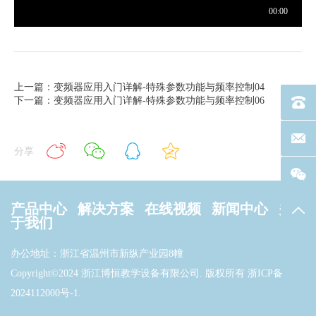
上一篇：变频器应用入门详解-特殊参数功能与频率控制04
下一篇：变频器应用入门详解-特殊参数功能与频率控制06
电话：40
联系邮箱
分享
产品中心
解决方案
在线视频
新闻中心
关
返回
于我们
办公地址：浙江省温州市新纵产业园8幢
Copyright©2024 浙江博恒教学设备有限公司. 版权所有
浙ICP备
2024112000号-1
.