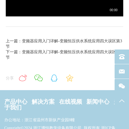
上一篇：变频器应用入门详解-变频恒压供水系统应用四大误区第3
节
下一篇：变频器应用入门详解-变频恒压供水系统应用四大误区第5
电话：40
节
联系邮箱
分享
产品中心
解决方案
在线视频
新闻中心
关
返回
于我们
办公地址：浙江省温州市新纵产业园8幢
Copyright©2024 浙江博恒教学设备有限公司. 版权所有
浙ICP备