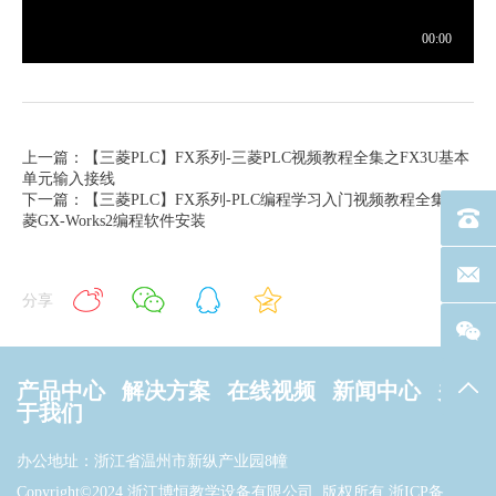
上一篇：【三菱PLC】FX系列-三菱PLC视频教程全集之FX3U基本
单元输入接线
下一篇：【三菱PLC】FX系列-PLC编程学习入门视频教程全集-三
电话：40
菱GX-Works2编程软件安装
联系邮箱
分享
产品中心
解决方案
在线视频
新闻中心
关
返回
于我们
办公地址：浙江省温州市新纵产业园8幢
Copyright©2024 浙江博恒教学设备有限公司. 版权所有
浙ICP备