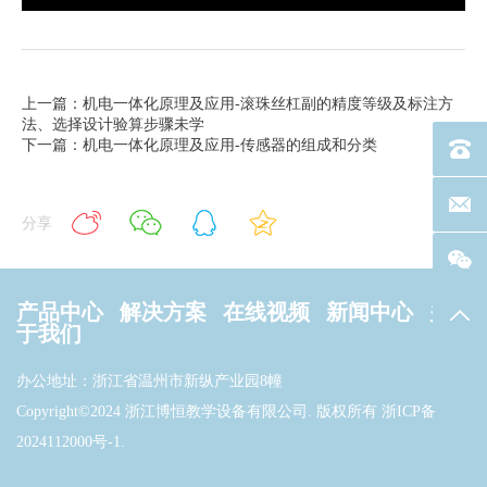
上一篇：机电一体化原理及应用-滚珠丝杠副的精度等级及标注方
法、选择设计验算步骤未学
下一篇：机电一体化原理及应用-传感器的组成和分类
电话：40
联系邮箱
分享
产品中心
解决方案
在线视频
新闻中心
关
返回
于我们
办公地址：浙江省温州市新纵产业园8幢
Copyright©2024 浙江博恒教学设备有限公司. 版权所有
浙ICP备
2024112000号-1
.