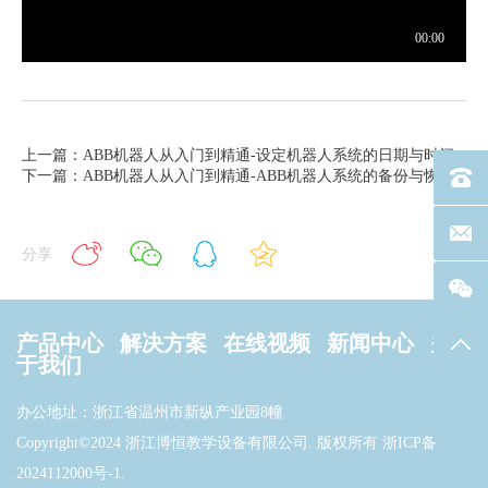
上一篇：ABB机器人从入门到精通-设定机器人系统的日期与时间
下一篇：ABB机器人从入门到精通-ABB机器人系统的备份与恢复
电话：40
联系邮箱
分享
产品中心
解决方案
在线视频
新闻中心
关
返回
于我们
办公地址：浙江省温州市新纵产业园8幢
Copyright©2024 浙江博恒教学设备有限公司. 版权所有
浙ICP备
2024112000号-1
.