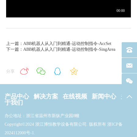
上一篇：ABB机器人从入门到精通-运动控制指令-AccSet
下一篇：ABB机器人从入门到精通-运动控制指令-SingArea
电话：40
联系邮箱
分享
产品中心
解决方案
在线视频
新闻中心
关
返回
于我们
办公地址：浙江省温州市新纵产业园8幢
Copyright©2024 浙江博恒教学设备有限公司. 版权所有
浙ICP备
2024112000号-1
.