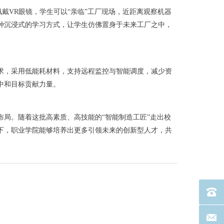
戴VR眼镜，学生可以“亲临”工厂现场，近距离观察机器
种沉浸式的学习方式，让学生仿佛置身于未来工厂之中，
求，采用低能耗材料，支持远程监控与智能调度，减少资
中和目标贡献力量。
布局。随着这批高素质、高技能的“智能制造工匠”走出校
下，职业学院能够培养出更多引领未来的创新型人才，共
电话：40
联系邮箱