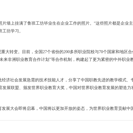
照片墙上挂满了鲁班工坊毕业生在企业工作的照片。“这些照片都是企业主
班工坊学习。
现重大转变。目前，全国27个省份的200多所职业院校与70个国家和地区
“未来非洲职业教育合作计划”等合作机制，构建起了更为紧密的中外职业
大批经济社会发展急需的技术技能人才，分享了中国职教先进的教学模式、
教育发展联盟、颁发世界职业教育大奖，中国对世界职业教育发展的塑造力
术教育发展大会即将启幕，中国将以更加开放的姿态，为世界职业教育贡献