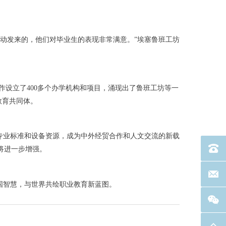
动发来的，他们对毕业生的表现非常满意。”埃塞鲁班工坊
合作设立了400多个办学机构和项目，涌现出了鲁班工坊等一
教育共同体。
专业标准和设备资源，成为中外经贸合作和人文交流的新载
电话：40
将进一步增强。
联系邮箱
中国智慧，与世界共绘职业教育新蓝图。
返回