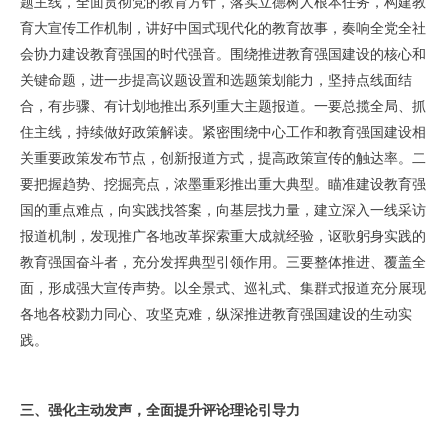
题主线，全面贯彻党的教育方针，落实立德树人根本任务，构建教
育大宣传工作机制，讲好中国式现代化的教育故事，奏响全党全社
会协力建设教育强国的时代强音。围绕推进教育强国建设的核心和
关键命题，进一步提高议题设置和选题策划能力，坚持点线面结
合，有步骤、有计划地推出系列重大主题报道。一要总揽全局、抓
住主线，持续做好政策解读。紧密围绕中心工作和教育强国建设相
关重要政策发布节点，创新报道方式，提高政策宣传的触达率。二
要把握趋势、挖掘亮点，浓墨重彩推出重大典型。瞄准建设教育强
国的重点难点，向实践找答案，向基层找力量，建立深入一线采访
报道机制，发现推广各地改革探索重大成就经验，讴歌躬身实践的
教育强国奋斗者，充分发挥典型引领作用。三要整体推进、覆盖全
面，形成强大宣传声势。以全景式、巡礼式、集群式报道充分展现
各地各校勠力同心、攻坚克难，纵深推进教育强国建设的生动实
践。
三、强化主动发声，全面提升评论理论引导力