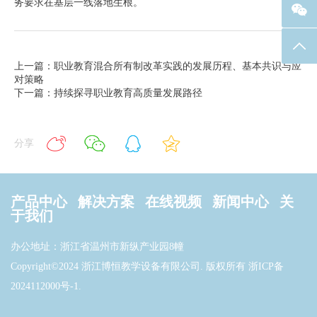
务要求在基层一线落地生根。
返回
上一篇：职业教育混合所有制改革实践的发展历程、基本共识与应
对策略
下一篇：持续探寻职业教育高质量发展路径
分享
产品中心
解决方案
在线视频
新闻中心
关
于我们
办公地址：浙江省温州市新纵产业园8幢
Copyright©2024 浙江博恒教学设备有限公司. 版权所有
浙ICP备
2024112000号-1
.