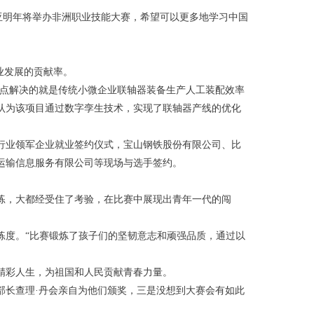
亚明年将举办非洲职业技能大赛，希望可以更多地学习中国
业发展的贡献率。
重点解决的就是传统小微企业联轴器装备生产人工装配效率
认为该项目通过数字孪生技术，实现了联轴器产线的优化
行业领军企业就业签约仪式，宝山钢铁股份有限公司、比
运输信息服务有限公司等现场与选手签约。
练，大都经受住了考验，在比赛中展现出青年一代的闯
练度。“比赛锻炼了孩子们的坚韧意志和顽强品质，通过以
精彩人生，为祖国和人民贡献青春力量。
部长查理·丹会亲自为他们颁奖，三是没想到大赛会有如此