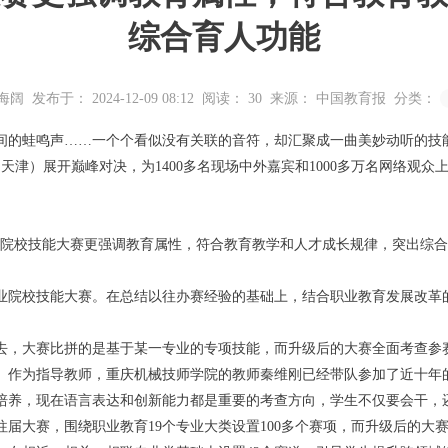
综合育人功能
海阔
发布于： 2024-12-09 08:12
阅读：
30
来源： 中国教育报
分类：
的蛙鸣声……一个个看似没有关联的音符，却汇聚成一曲美妙动听的技能
天津）展开巅峰对决，为1400多名现场中外嘉宾和1000多万名网络观
业院校技能大赛更强调教育属性，符合教育教学和人才成长规律，突出综合
业院校技能大赛。在总结以往办赛经验的基础上，结合职业教育发展改革的
去，大赛比拼的是基于某一专业的专项技能，
而升级后的大赛全面考查参
。作为指导教师，重庆机械技师学院的教师秦维刚已经带队参加了近十年
培养，现在语言表达和创新能力都是重要的考查方向，学生不仅要会干，
届大赛，围绕职业教育19个专业大类设置100多个赛项，
而升级后的大