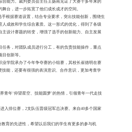
综合能力
。裁判委员会主任王扬南见证了大赛十多年来的
的舞台，进一步拓宽了他们成长成才的空间。
即选手根据赛道设置，结合专业要求，突出技能创新，围绕生
育人成效和学生综合素质
。这一形式的优化，得到了各级
自主设计赛题的转变，增强了选手的创新能力、自主发展
目任务，对团队成员进行分工，有的负责技能操作，重点
项目创新等。
职业学院承办了今年争夺赛的小组赛，其校长崔德明在赛
硬技能，还要有很强的表演意识、合作意识，更加考查学
界青年‘仰望星空、技能圆梦’的热情，引领青年一代走技
伍进入排位赛，2支队伍晋级冠军总决赛。来自40多个国家
业教育的先进性，希望以后我们的学生有更多的参与机