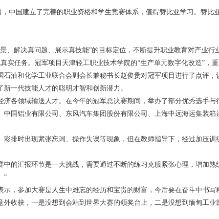
指出，中国建立了完善的职业资格和学生竞赛体系，值得赞比亚学习。赞比
场景、解决真问题、展示真技能”的目标定位，不断提升职业教育对产业行
线真实任务。冠军项目天津轻工职业技术学院的“生产单元数字化改造”，
国石油和化学工业联合会副会长兼秘书长赵俊贵对冠军项目进行了点评，
了新一代技能人才的聪明才智和创新潜力。
经济各领域输送人才。在今年的冠军总决赛期间，举办了部分优秀选手与
、中国铝业有限公司、东风汽车集团股份有限公司、上海中远海运集装箱
、彩排时出现紧张忘词、操作失误等现象，但在教师指导下，经过加压训
赛中的汇报环节是一大挑战，需要通过不断的练习克服紧张心理，增加熟
。”
表示，参加大赛是人生中难忘的经历和宝贵的财富，今后要在奋斗中书写
意外收获，一是没想到会站到世界大赛的领奖台上，二是没想到缅甸工业