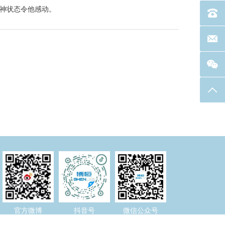
精神状态令他感动。
电话：40
联系邮箱
返回
官方微博
抖音号
微信公众号