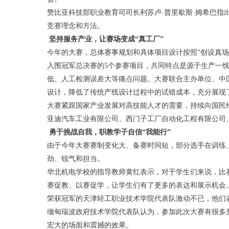
赞比亚科技部职业教育司司长利苏卢·普里歇斯·姆希巴
竞赛理念和方法。
坚持服务产业，让赛场变成“真工厂”
今年的大赛，总体赛事规划和具体项目设计按照“创设真
入围冠军总决赛的5个参赛项目，共同特点是源于生产一
低、人工检测误差大等痛点问题。大赛联合主办单位、中
设计，降低了传统产线设计过程中的试错成本，充分展现
大赛紧跟国家产业发展对高技能人才的需要，持续向国民
亚迪汽车工业有限公司、西门子工厂自动化工程有限公司
勇于挑战自我，职教学子自信“我能行”
由于今年大赛赛制变化大、备赛时间短，部分选手在训练
劲、锐气和担当。
华北机电学校的指导教师黄红表示，对于学生们来说，比
赛促教、以赛促学，让学生们有了更多的表达和展示机会
荣获冠军的天津轻工职业技术学院代表队激动不已，他们
缅甸瑞波政府技术学院代表队认为，参加此次大赛有很多
宏大的场面和震撼的效果。