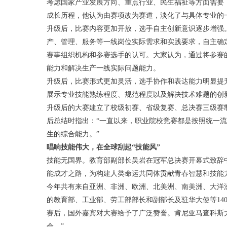
考虑国家产业发展方向、重点行业、民生福祉等方面需要
成长历程，他认为由赛项改为赛道，淡化了与具体专业的
升级后，比赛内容更加开放，选手自主创新意识逐步增强
产、管理、服务等一线岗位实际需求和实践要求，自主确
赛事组织机构和参赛选手的认可。大家认为，通过将参赛
能力和解决生产一线实际问题能力。
升级后，比赛形式更加灵活，选手协作和表达能力明显提
展示专业技能熟练程度、规范程度以及解决技术难题的创
升级后的大赛建立了校级初赛、省级复赛、总决赛三级赛
后总结时指出：“一直以来，职业院校竞赛都是按照统一
生的综合能力。”
唱响技能伟大，在全球刮起“技能风”
技能无国界。
教育部副部长吴岩在冠军总决赛开幕式致辞
能成才之路，为构建人类命运共同体贡献青春智慧和技能
今年共有来自亚洲、非洲、欧洲、北美洲、南美洲、大洋洲7
的教育部、工业部、劳工部部长和副部长及驻华大使等14
赛后，国外嘉宾对大赛给予了广泛赞誉。肯尼亚马查科斯
会。”