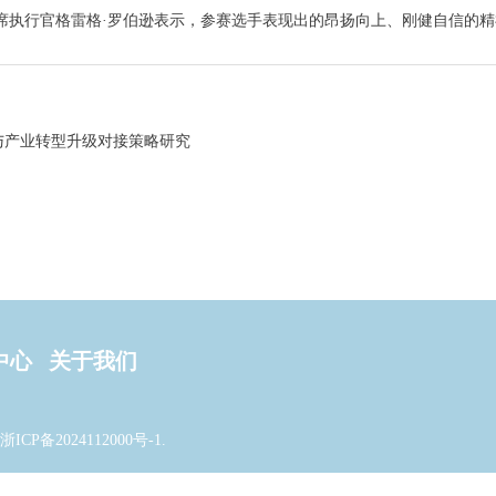
席执行官格雷格·罗伯逊表示，参赛选手表现出的昂扬向上、刚健自信的
与产业转型升级对接策略研究
中心
关于我们
浙ICP备2024112000号-1
.