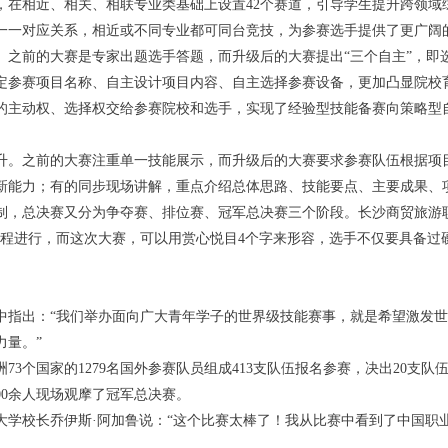
，在相近、相关、相联专业类基础上设置42个赛道，引导学生提升跨领域
一一对应关系，相近或不同专业都可同台竞技，为参赛选手提供了更广阔
。之前的大赛是专家出题选手答题，
而升级后的大赛提出“三个自主”，
定参赛项目名称、自主设计项目内容、自主选择参赛设备，更加凸显院校
的主动权、选择权交给参赛院校和选手，实现了经验型技能备赛向策略型
升。之前的大赛注重单一技能展示，
而升级后的大赛要求参赛队伍根据项
新能力；有的同步现场讲解，重点介绍总体思路、技能要点、主要成果、
制，总决赛又分为争夺赛、排位赛、冠军总决赛三个阶段。长沙商贸旅游
流程进行，而这次大赛，可以用赏心悦目4个字来形容，选手不仅要具备过
中指出：“我们举办面向广大青年学子的世界级技能赛事，就是希望激发世
力量。”
3个国家的1279名国外参赛队员组成413支队伍报名参赛，决出20支队
00余人现场观摩了冠军总决赛。
大学校长乔伊斯·阿加鲁说：“这个比赛太棒了！我从比赛中看到了中国职