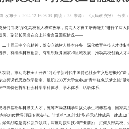
阔
发布于： 2024-12-16 08:03
阅读：
25
来源： 《人民政协报》
分类
委员们围绕“深化高校育人模式改革，提高人才自主培养能力”进行了深入
成员、副部长吴岩在会上的发言及回应情况——
、二十届三中全会精神，落实立德树人根本任务，深化教育科技人才体制
培养、有组织科技创新、有组织服务国家和区域发展，推动高校创新人才
人功能。推动高校全面开设“习近平新时代中国特色社会主义思想概论”课
业类课程思政教学指南。组织1233万大学生参加“青年红色筑梦之旅”
设中国特色哲学社会科学学科体系、学术体系、话语体系。
规培养基础学科拔尖人才，统筹布局基础学科拔尖学生培养基地、国家高
在内的84位世界顶级专家参与。计算机“101计划”取得示范性成果，建成1
，聚焦战略急需和新兴领域，深度对接科技和产业前沿，汇聚头部高校、