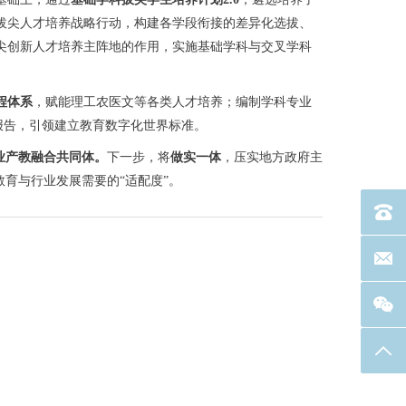
拔尖人才培养战略行动，构建各学段衔接的差异化选拔、
尖创新人才培养主阵地的作用，实施基础学科与交叉学科
程体系
，赋能理工农医文等各类人才培养；编制学科专业
报告，引领建立教育数字化世界标准。
业产教融合共同体。
下一步，将
做实一体
，压实地方政府主
教育与行业发展需要的“适配度”。
电话：40
联系邮箱
返回