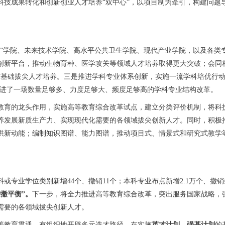
科技成果转化和创新创业人才培养“双中心”，以项目制为牵引，构建问题
师”学院、未来技术学院、高水平公共卫生学院、现代产业学院，以及各类
创新平台，推动生物育种、医学攻关等领域人才培养取得更大突破；会同相
参与基础拔尖人才培养。三是推进学科专业体系创新，实施一流学科培优行
推进了一场数量足够多、力度足够大、频度足够高的学科专业结构改革。
教育的龙头作用，实施高等教育综合改革试点，建立分类评价机制，将科
养发展新质生产力、实现现代化需要的各领域拔尖创新人才。同时，积极
供新动能；编制知识图谱、能力图谱，推动项目式、情景式和研究式教学
或专业学位类别新增44个、撤销11个；本科专业布点新增2.1万个、撤销或
增撤平衡”。
下一步，将全力推进高等教育综合改革，突出服务国家战略，
需要的各领域拔尖创新人才。
等教育贯通，有组织地开辟多元选才路径，在实施
英才计划、强基计划
的