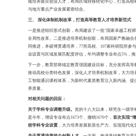
规培养拔尖创业人才，布局区域转移转化中心，打造高校
与地方重点产业发展紧密结合。
三、 深化体制机制改革，打造高等教育人才培养新范式
一是推进组织形式创新，布局建设了一批“国家卓越工程
全局性改革。二是推进培养机制创新，布局国家产教融合
同推进，本硕博贯通培养，77所高校、107家科研院所
业设置与区域发展匹配度评估，年均调整专业布点5%，
下一步，教育部将锚定教育强国建设目标，充分发挥高等
推动高校分类特色发展，深化人才培养机制改革，大力培
工智能通识课程体系，为新时代素质教育注入新内涵、提
养质量。
对相关问题的回应：
关于学科专业调整升级。
党的十八大以来，研究生一级学科
是今年，增设专业布点1673个、撤销1670个，
首次实现“
校学科专业设置
，大力培养发展新质生产力、实现现代化
关于贯通培养拔尖创新人才。
一方面，推进基础教育与高