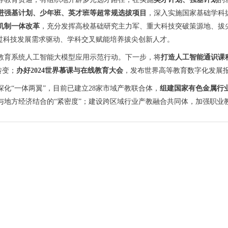
进强基计划、少年班、英才班等超常规选拔项目
，深入实施国家基础学科
机制一体改革
，充分发挥高校基础研究主力军、重大科技突破策源地、拔
过科技发展需求驱动、学科交叉赋能培养拔尖创新人才。
教育系统人工智能大模型应用示范行动。下一步，将
打造人工智能通识课
转变；
办好2024世界慕课与在线教育大会
，发布世界高等教育数字化发展
化“一体两翼”，目前已建立28家市域产教联合体，
组建国家有色金属行
与地方经济结合的“紧密度”；建设跨区域行业产教融合共同体，加强职业