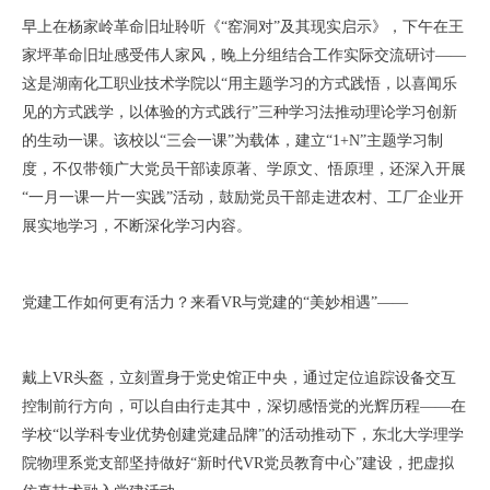
早上在杨家岭革命旧址聆听《“窑洞对”及其现实启示》，下午在王
家坪革命旧址感受伟人家风，晚上分组结合工作实际交流研讨——
这是湖南化工职业技术学院以“用主题学习的方式践悟，以喜闻乐
见的方式践学，以体验的方式践行”三种学习法推动理论学习创新
的生动一课。该校以“三会一课”为载体，建立“1+N”主题学习制
度，不仅带领广大党员干部读原著、学原文、悟原理，还深入开展
“一月一课一片一实践”活动，鼓励党员干部走进农村、工厂企业开
展实地学习，不断深化学习内容。
党建工作如何更有活力？来看VR与党建的“美妙相遇”——
戴上VR头盔，立刻置身于党史馆正中央，通过定位追踪设备交互
控制前行方向，可以自由行走其中，深切感悟党的光辉历程——在
学校“以学科专业优势创建党建品牌”的活动推动下，东北大学理学
院物理系党支部坚持做好“新时代VR党员教育中心”建设，把虚拟