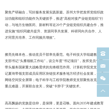
聚焦产研融合，写好服务发展实践新篇。苏州大学把发挥党组织政
治功能和组织功能作为关键抓手，推进“高校对接产业链党组织”行
动，与地方生物医药、新材料等近20个产业链党组织共建合作，推
进实施“组织同建共提升、资源同享共发展、科研同向共合作、人
才同育共培养、工作同频共增效”。
电话：40
擦亮先锋本色，推动党员干部率先垂范。电子科技大学组建教师党
支部书记“头雁领航工作站”，设立年度“书记项目”，发挥党员专家
联系邮箱
带头服务国家重大战略需求的先锋模范作用。计算机学院党支部书
记夏琦带领支部成员应用区块链技术服务地方经济社会发展，筑起
网络空间安全屏障；电子科学与工程学院教师党支部聚焦攻克国防
重点难题，开展联合攻关，突破“卡脖子”关键技术。
返回
高高飘扬的党旗是信仰，是保障，更是召唤。面向2035年建成教育