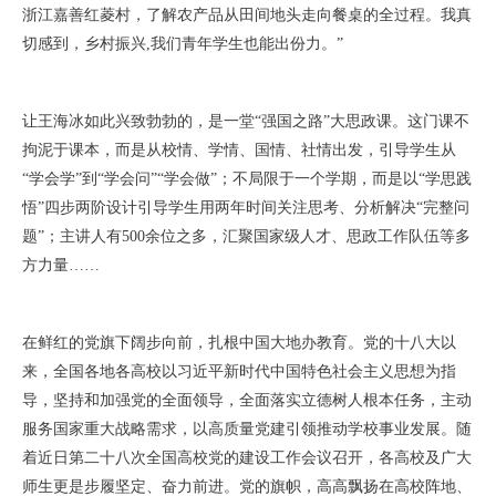
浙江嘉善红菱村，了解农产品从田间地头走向餐桌的全过程。我真
切感到，乡村振兴,我们青年学生也能出份力。”
让王海冰如此兴致勃勃的，是一堂“强国之路”大思政课。这门课不
拘泥于课本，而是从校情、学情、国情、社情出发，引导学生从
“学会学”到“学会问”“学会做”；不局限于一个学期，而是以“学思践
悟”四步两阶设计引导学生用两年时间关注思考、分析解决“完整问
题”；主讲人有500余位之多，汇聚国家级人才、思政工作队伍等多
方力量……
在鲜红的党旗下阔步向前，扎根中国大地办教育。党的十八大以
来，全国各地各高校以习近平新时代中国特色社会主义思想为指
导，坚持和加强党的全面领导，全面落实立德树人根本任务，主动
服务国家重大战略需求，以高质量党建引领推动学校事业发展。随
着近日第二十八次全国高校党的建设工作会议召开，各高校及广大
师生更是步履坚定、奋力前进。党的旗帜，高高飘扬在高校阵地、