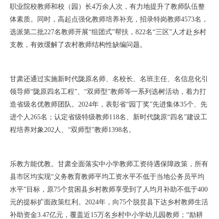
职业院校教师和校（园）长4万余人次，有力地提升了教师队伍整
体素质。同时，高起点强化教师培养补充，招录特岗教师4573名，
选派第二批227名教师开展“组团式”帮扶，822名“三区”人才赴乡村
支教，有效缓解了农村教师结构性缺编问题。
甘肃还通过实施新时代陇原名师、名校长、名班主任、名信息化引
领导师“陇原四名工程”、“双师型”教师等一系列选树活动，着力打
造省级名优教师团队。2024年，表彰省“园丁奖”先进集体35个、先
进个人265名；认定省级特级教师118名、新时代陇原“四名”建设工
程培养对象202人、“双师型”教师1398名。
乐教方能优教。甘肃全面落实中小学教师工资待遇保障政策，所有
县市区均实现“义务教育教师平均工资水平不低于当地公务员平均
水平”目标，原75个贫困县乡村教师享受到了人均月补助不低于400
元的提标扩面政策红利。2024年，向75个脱贫县下达乡村教师生活
补助资金3.47亿元，覆盖近15万名乡村中小学幼儿园教师；“励耕