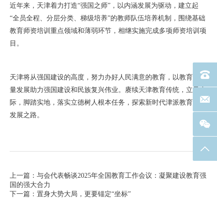
近年来，天津着力打造“强国之师”，以内涵发展为驱动，建立起
“全员全程、分层分类、梯级培养”的教师队伍培养机制，围绕基础
教育师资培训重点领域和薄弱环节，相继实施完成多项师资培训项
目。
电话：40
天津将从强国建设的高度，努力办好人民满意的教育，以教育高质
量发展助力强国建设和民族复兴伟业。赓续天津教育传统，立足实
联系邮箱
际，脚踏实地，落实立德树人根本任务，探索新时代津派教育家的
发展之路。
返回
上一篇：与会代表畅谈2025年全国教育工作会议：凝聚建设教育强
国的强大合力
下一篇：置身大势大局，更要锚定“坐标”