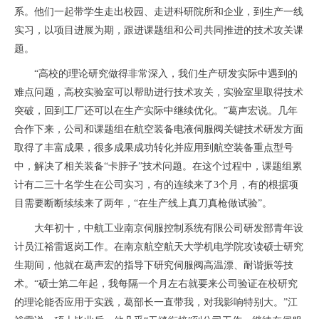
系。他们一起带学生走出校园、走进科研院所和企业，到生产一线
实习，以项目进展为期，跟进课题组和公司共同推进的技术攻关课
题。
“高校的理论研究做得非常深入，我们生产研发实际中遇到的
难点问题，高校实验室可以帮助进行技术攻关，实验室里取得技术
突破，回到工厂还可以在生产实际中继续优化。”葛声宏说。几年
合作下来，公司和课题组在航空装备电液伺服阀关键技术研发方面
取得了丰富成果，很多成果成功转化并应用到航空装备重点型号
中，解决了相关装备“卡脖子”技术问题。在这个过程中，课题组累
计有二三十名学生在公司实习，有的连续来了3个月，有的根据项
目需要断断续续来了两年，“在生产线上真刀真枪做试验”。
大年初十，中航工业南京伺服控制系统有限公司研发部青年设
计员江裕雷返岗工作。在南京航空航天大学机电学院攻读硕士研究
生期间，他就在葛声宏的指导下研究伺服阀高温漂、耐谐振等技
术。“硕士第二年起，我每隔一个月左右就要来公司验证在校研究
的理论能否应用于实践，葛部长一直带我，对我影响特别大。”江