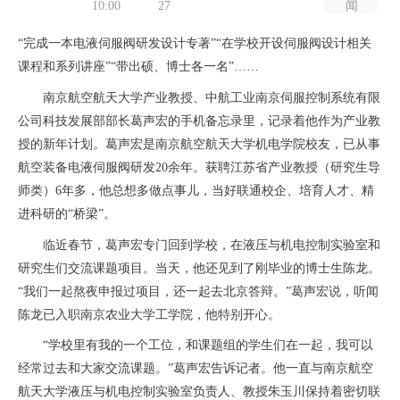
10:00
27
闻
“完成一本电液伺服阀研发设计专著”“在学校开设伺服阀设计相关
课程和系列讲座”“带出硕、博士各一名”……
南京航空航天大学产业教授、中航工业南京伺服控制系统有限
公司科技发展部部长葛声宏的手机备忘录里，记录着他作为产业教
授的新年计划。葛声宏是南京航空航天大学机电学院校友，已从事
航空装备电液伺服阀研发20余年。获聘江苏省产业教授（研究生导
师类）6年多，他总想多做点事儿，当好联通校企、培育人才、精
进科研的“桥梁”。
临近春节，葛声宏专门回到学校，在液压与机电控制实验室和
研究生们交流课题项目。当天，他还见到了刚毕业的博士生陈龙。
“我们一起熬夜申报过项目，还一起去北京答辩。”葛声宏说，听闻
陈龙已入职南京农业大学工学院，他特别开心。
“学校里有我的一个工位，和课题组的学生们在一起，我可以
经常过去和大家交流课题。”葛声宏告诉记者。他一直与南京航空
航天大学液压与机电控制实验室负责人、教授朱玉川保持着密切联