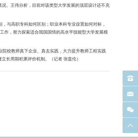
情况。王伟分析，目前对该类型大学发展的顶层设计还不充
别，与高职专科如何区别；职业本科专业设置如何对标，
项工作，努力探索适合我国国情的高水平技能型大学发展模
院校教师真下企业、真去实践，大力提升教师工程实践
建立长周期积累评价机制。（记者 张盖伦）
电话：40
联系邮箱
返回