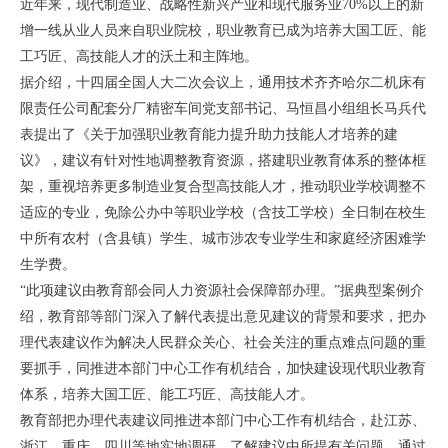
近年来，现代制造业、战略性新兴产业和现代服务业70%以上的新
增一线从业人员来自职业院校，职业教育已成为培养大国工匠、能
工巧匠、高技能人才的沃土和主阵地。
据介绍，十四届全国人大二次会议上，通用技术齐齐哈尔二机床有
限责任公司配套分厂精密车间党支部书记、马恒昌小组组长马兵代
表提出了《关于加强职业教育能力提升助力技能人才培养的建
议》，建议有针对性地调整教育资源，搭建职业教育体系的整体框
架，重视培养更多制造业复合型高技能人才，推动职业学校调整不
适应的专业，免除公办中等职业学校（含技工学校）全日制在校生
中所有农村（含县镇）学生、城市涉农专业学生和家庭经济困难学
生学费。
“此项建议由教育部会同人力资源社会保障部办理。”据典型案例介
绍，教育部等部门深入了解代表提出意见建议的背景和要求，把办
理代表建议作为解决人民群众关心、社会关注的重点难点问题的重
要抓手，同推进本部门中心工作有机结合，加快建设现代职业教育
体系，培养大国工匠、能工巧匠、高技能人才。
教育部把办理代表建议同推进本部门中心工作有机结合，赴江苏、
浙江、重庆、四川等地实地调研，了解建议中所提有关问题。通过