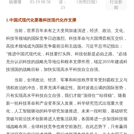
杨珊珊
03-19 08:58
读：
《光明日报》
行业新
23
闻
1.中国式现代化要靠科技现代化作支撑
当前，世界百年未有之大变局加速演进，经济、政治、文化、
科技等领域的国际竞争日趋激烈。科技革命与大国博弈相互交织，
高技术领域成为国际竞争最前沿和主战场。习近平总书记指出：
“推进中国式现代化，科技要打头阵。科技创新是必由之路。”必须
充分认识科技的战略先导地位和根本支撑作用，锚定2035年建成科
技强国的战略目标，加快实现高水平科技自立自强。
当前，全球政治、经济、军事和科技秩序常常受到霸权主义与
强权政治的冲击，世界充满不确定性。面对波诡云谲的国际形势，
只有实现高水平科技自立自强，我们才能“顶得住”“站得稳”。随着
新一轮科技革命和产业变革深入发展，科学研究范式出现重大变
化，人工智能驱动的科学研究加速推进。未来一段时期，基础研究
突破与前沿技术创新将进入密集活跃期，各国将进一步加强科技领
域战略布局，全球科技竞争也将空前激烈。在此态势下，只有赢得