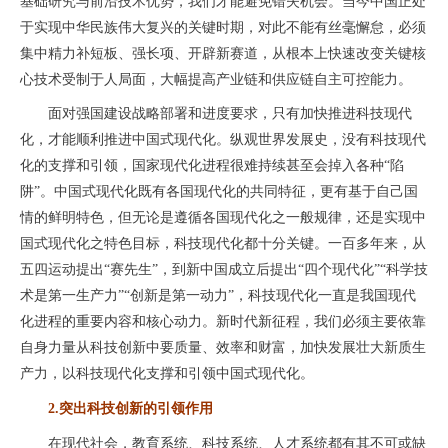
基础研究与前沿技术优势，我们才能避免错失机会。当今中国正处
于实现中华民族伟大复兴的关键时期，对此不能有丝毫懈怠，必须
集中精力补短板、强长项、开辟新赛道，从根本上快速改变关键核
心技术受制于人局面，大幅提高产业链和供应链自主可控能力。
面对强国建设战略部署和进度要求，只有加快推进科技现代
化，才能顺利推进中国式现代化。纵观世界发展史，没有科技现代
化的支撑和引领，国家现代化进程很难持续甚至会掉入各种“陷
阱”。中国式现代化既有各国现代化的共同特征，更有基于自己国
情的鲜明特色，但无论是遵循各国现代化之一般规律，还是实现中
国式现代化之特色目标，科技现代化都十分关键。一百多年来，从
五四运动提出“赛先生”，到新中国成立后提出“四个现代化”“科学技
术是第一生产力”“创新是第一动力”，科技现代化一直是我国现代
化进程的重要内容和核心动力。新时代新征程，我们必须主要依靠
自身力量从科技创新中要质量、效率和财富，加快发展壮大新质生
产力，以科技现代化支撑和引领中国式现代化。
2.突出科技创新的引领作用
在现代社会，教育系统、科技系统、人才系统都有其不可或缺