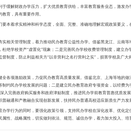
于缓解财政办学压力，扩大优质教育供给，丰富教育服务业态，激发办学
的教育，具有重要作用。
本着求实精神和科学态度，全面、完整、准确地理解宏观政策要义，在引
实相关管理制度，着力推动民办教育公益性办学。借鉴黑龙江、云南等地
，杜绝学校资产“虚置化”现象；二是完善民办学校收费管理制度，建立办
监督制度，防止利益相关方“以非营利之名行营利之实”，损害学校及广大
全各项激励政策，力促民办教育高质量发展。借鉴北京、上海等地的做法
等制约民办学校发展的问题；二是建立民办教育政府专项资金，以经费为引
是深入完善政府购买服务和政府津贴制度，推进民办学前教育普惠优质发
职普融通和产教融合实现创新发展，扶持民办普通高校适应新质生产力发
办学行为的同时，要强化政策引领，支持民办学校在深化改革、优化定位
民属性、战略属性，切实做到依法、规范、诚信办学，着力加大投入、培