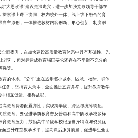
动“大思政课”建设走深走实，进一步加强党政领导干部在
，探索课上课下协同、校内校外一体、线上线下融合的育
眼自主原创，一体推进教材内容创新、形态创新、制度创
质全面提升，在加快建设高质量教育体系中具有基础性、先
界中上行列，但对标建成教育强国要求还存在不平衡不充分的
增强等。
育的体系。“公平”重在逐步缩小城乡、区域、校际、群体
本任务，坚持育人为本，全面推进五育并举，提升教育教学
践中相互促进、相得益彰。
高教育资源配置弹性，实现跨学段、跨区域统筹调配。
优质教育。要促进学前教育普及普惠和高中阶段学校多样
养育教育压力，鼓励高中阶段学校根据自身特点与资源优
全面提升课堂教学水平，提高课后服务质量，促进学生全面