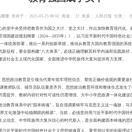
杨珊珊
发布于： 2025-03-25 08:02
阅读：
22
来源： 人民日报
分类：
心的党中央坚持把教育作为国之大计、党之大计，作出加快教育现代化、
强国建设规划纲要（2024—2035年）》，以习近平新时代中国特色社
才一体统筹部署，推出一系列创新举措，推动从教育大国向教育强国的系统
代新征程，要全面构建“八大体系”，必须正确理解其科学内涵和实践路径
建设社会主义现代化国家、全面推进中华民族伟大复兴提供有力支撑。
想政治教育是引领当代青年筑牢理想信念、塑造正确价值观的重要途径。20
万人，思政课教师队伍、辅导员队伍量质齐升。思想政治教育环境和整体生态发
仍需提升、教材内容针对性可读性仍需增强、大中小学思政课一体化建设
教育体系中的“固本铸魂”，旨在强调要铸牢马克思主义这一魂脉，马克
世界文化激荡中站稳脚跟的根基”。当前，必须坚持用习近平新时代中国特
主义信念、中华民族伟大复兴信心的时代新人，是全面构建固本铸魂的思
习近平新时代中国特色社会主义思想铸魂育人。要坚持以党的创新理论为