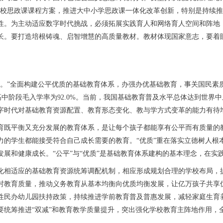
高校思政课课程方案，推进大中小学思政课一体化改革创新，特别是持续推
性。为主动适应数字时代挑战，必须拓展实践育人和网络育人空间和阵地
长。要打造培根铸魂、启智增慧的高质量教材。教材体现国家意志，要着
”全面构建公平优质的基础教育体系，办强办优基础教育，事关国民素
%，高中阶段毛入学率为92.0%。当前，我国基础教育普及水平总体达到世
字时代对基础教育资源配置、教育形态变化、教与学方式变革的能力有待
平衡又充分发展的教育体系，是让每个孩子都能享有公平而有质量的教
力的学生都能接受符合自己成长需要的教育。“优质”重在落实立德树人根
展和健康成长。“公平”与“优质”是基础教育体系建构的基本理念，在实
相适应的基础教育资源统筹调配机制，相应形成规划合理的学校布局，提
村教育质量，推动义务教育从基本均衡向优质均衡发展，让亿万孩子共享
性民办幼儿园扶持政策，持续推进学前教育普及普惠发展，减轻家庭生育
要统筹推进“双减”和教育教学质量提升，突出强化学校教育主阵地作用，