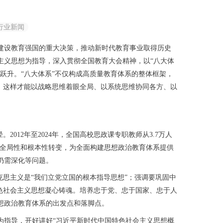
行业新闻
建设教育强国的重大决策，推动新时代教育事业取得历史
会主义思想为指导，深入贯彻全国教育大会精神，以“八大体
跃升。“八大体系”不仅构成高质量教育体系的整体框架，
，这样才能以战略思维着眼全局、以系统思维协同各方、以
12年至2024年，全国高校思政课专职教师从3.7万人
生了全局性和根本性转变，为全面构建思想政治教育体系提供
仍需深化等问题。
思主义是“我们立党立国的根本指导思想”；强调要巩固中
色社会主义思想凝心铸魂。培养忠于党、忠于国家、忠于人
想政治教育体系的出发点和落脚点。
指导，开好讲好“习近平新时代中国特色社会主义思想概