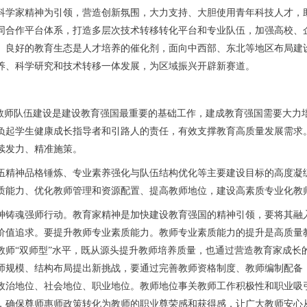
科学家精神为引领，营造创新氛围，大力支持、大胆使用青年科技人才，
同合作平台体系，打造多层次技术转移转化平台和专业队伍，加强高校、
。良好的教育生态是人才培养的催化剂，面向中西部、东北等地区布局建
养、科学研究和技术转移一体发展，为区域振兴开辟新赛道。
师队伍建设是建设教育强国最重要的基础工作，建成教育强国需要大力
负起学生健康成长指导者和引路人的责任，有效支撑教育高质量发展需求
续发力、精准施策。
精神品格锤炼、专业素养强化与队伍结构优化等主要建设目标的高度凝练
质能力、优化教师管理和资源配置、提高教师地位，建设高素质专业化教
铸魂强师行动。教育家精神是加快建设教育强国的精神引领，要将其融入
价值追求。要提升教师专业素质能力。教师专业素质能力的提升是高质量
教师“双师型”水平，既从源头提升教师培养质量，也通过营造教育家成长
师规模、结构布局提出新挑战，要通过完善教师资格制度、教师编制配备
政治地位、社会地位、职业地位。教师地位事关教师工作积极性和职业吸
，确保尊师惠师政策转化为教师的职业尊荣感和获得感，让广大教师安心