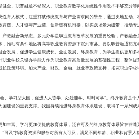
够健全、职普融通不够深入、职业教育数字化系统性作用发挥不够充分等
性育人模式，注重打破传统教育与产业需求间的壁垒，通过央地互动、校
教育链、人才链与产业链、创新链有机衔接，以实践场景为纽带，推动专
产教融合新形态。多元办学是职业教育改革发展的重要经验，产教融合是
体，推动有条件地区将高等职业教育资源下沉到市县。要以职普融通拓宽
融合发展，促进学生健康成长、全面发展、终身教育，为学生提供更加多
升职业学校关键办学能力作为职业教育高质量发展的基础性工程，整体提
成长政策环境。加大产业、财政、金融、就业等政策支持，拓宽职业学校
、学习型大国，促进人人皆学、处处能学、时时可学”。终身教育是个
大国建设的重要支撑。我国持续推进终身教育体系建设，取得了一系列成
丰富、学习更加便捷的教育体系，泛在可及的终身教育体系旨在营造更
。“可及”指教育资源和服务对所有人可及，满足不同年龄、职业和背景人