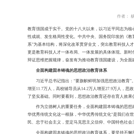
作者： 
教育强国成于实干。党的十八大以来，以习近平同志为核
性成就、发生格局性变化。中共中央、国务院印发的《教育
系”为基本结构，将深化改革贯穿全文，突出教育科技人
更是教育科技人才一体布局、一体发展的具体体现。新时
辩证思维把握规律，奋发有为推动教育强国建设，为全面
全面构建固本铸魂的思想政治教育体系
习近平总书记指出：“要旗帜鲜明加强思想政治教育”。思
增至11.7万人，高校辅导员从14.2万人增至27.9
了坚实基础。同时要看到，思想政治教育还存在育人效果
作为立德树人的重要任务，全面构建固本铸魂的思想政治
华优秀传统文化这一根脉，中华优秀传统文化“是我们在
民、忠于社会主义，坚定马克思主义信仰、中国特色社会
全面构建固本铸魂的思想政治教育体系，要坚持不懈用