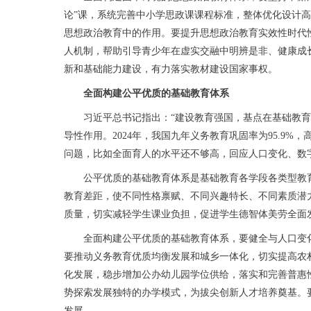
论”课，系统完善中小学思政课课程标准，整体优化设计
思想政治教育中的作用。要提升思想政治教育实效性时代
人机制，帮助引导青少年在虚实交融中明辨是非、健康成
新和基础能力建设，有力落实教材建设国家事权。
全面构建公平优质的基础教育体系
习近平总书记指出：“建设教育强国，基点在基础教育。
导性作用。2024年，我国九年义务教育巩固率为95.9
问题，比如全面育人的水平还不够高，回应人口变化、数
公平优质的基础教育体系是基础教育各学段各类型教育既
教育差距，使不同性格禀赋、不同兴趣特长、不同素质潜
质量，切实减轻学生课业负担，促进学生德智体美劳全面发
全面构建公平优质的基础教育体系，要健全与人口变化
要推动义务教育优质均衡发展和城乡一体化，切实提高农
化发展，稳步增加公办幼儿园学位供给，落实和完善普惠
势探索发展独特的办学模式，为拔尖创新人才培养奠基。
发展。