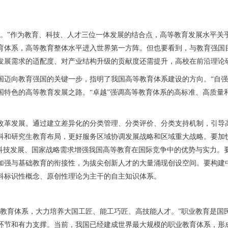
”作为教育、科技、人才三位一体发展的结合点，高等教育发展水平关
育体系，高等教育整体水平进入世界第一方阵。但也要看到，与教育强国
发展需求的适配度、对产业结构升级的贡献度还需提升，高校在前沿理论
向教育强国的关键一步，指明了我国高等教育体系建设的方向。“自强
国特色的高等教育发展之路。“卓越”强调高等教育体系的高标准、高质量
革发展。通过建立差异化的分类管理、分类评价、分类支持机制，引导高
科和研究生教育布局，更好服务区域协调发展战略和区域重大战略。要加
足科技发展、国家战略需求增强我国高等教育在国际竞争中的优势与实力。
加强与基础教育的衔接性，为拔尖创新人才的大量涌现创设空间。要构建
科标识性概念、原创性理论为主干的自主知识体系。
育体系，大力培养大国工匠、能工巧匠、高技能人才。”职业教育是国
环节和有力支撑。当前，我国已经建成世界最大规模的职业教育体系，形