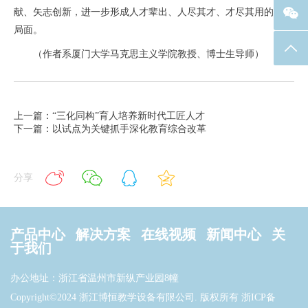
献、矢志创新，进一步形成人才辈出、人尽其才、才尽其用的生动
局面。
返回
（作者系厦门大学马克思主义学院教授、博士生导师）
上一篇：“三化同构”育人培养新时代工匠人才
下一篇：以试点为关键抓手深化教育综合改革
分享
产品中心
解决方案
在线视频
新闻中心
关
于我们
办公地址：浙江省温州市新纵产业园8幢
Copyright©2024 浙江博恒教学设备有限公司. 版权所有
浙ICP备