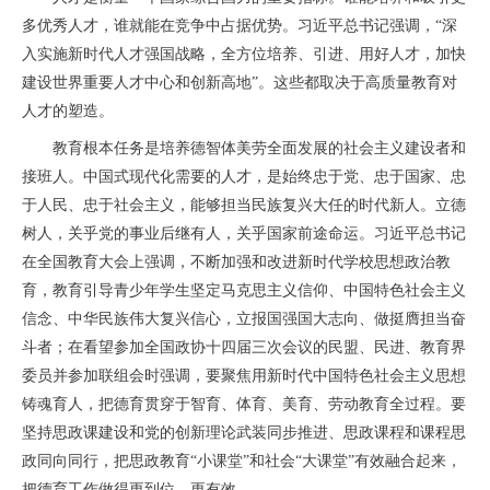
多优秀人才，谁就能在竞争中占据优势。习近平总书记强调，“深
入实施新时代人才强国战略，全方位培养、引进、用好人才，加快
建设世界重要人才中心和创新高地”。这些都取决于高质量教育对
人才的塑造。
教育根本任务是培养德智体美劳全面发展的社会主义建设者和
接班人。中国式现代化需要的人才，是始终忠于党、忠于国家、忠
于人民、忠于社会主义，能够担当民族复兴大任的时代新人。立德
树人，关乎党的事业后继有人，关乎国家前途命运。习近平总书记
在全国教育大会上强调，不断加强和改进新时代学校思想政治教
育，教育引导青少年学生坚定马克思主义信仰、中国特色社会主义
信念、中华民族伟大复兴信心，立报国强国大志向、做挺膺担当奋
斗者；在看望参加全国政协十四届三次会议的民盟、民进、教育界
委员并参加联组会时强调，要聚焦用新时代中国特色社会主义思想
铸魂育人，把德育贯穿于智育、体育、美育、劳动教育全过程。要
坚持思政课建设和党的创新理论武装同步推进、思政课程和课程思
政同向同行，把思政教育“小课堂”和社会“大课堂”有效融合起来，
把德育工作做得更到位、更有效。