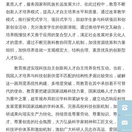
素质人才，服务国家和民族长远发展大计。在此过程中，教育不断
创新人才培养模式，提高人才自主培养水平和质量。通过改革教学
模式，推行探究式学习、项目式学习，鼓励学生参与科研项目和创
新创业活动，充分激发学生的创新潜能。通过推动学科交叉融合，
培养既懂技术又善于应用的复合型人才，满足社会发展对多元化人
才的需求。通过不断完善科教协同育人机制，加强资源统筹和力量
组织，加快培养造就一支规模宏大、结构合理、素质优良的创新型
人才队伍。
教育推进实现科技自主创新和人才自主培养良性互动。当前，
我国人才培养与科技创新供需不匹配的结构性矛盾比较突出，破解
这一困局需系统性构建、多维度突破，而教育在其中承担着不可替
代的使命。教育要把建设国家战略科技力量、国家战略人才力量作
为重中之重，超常规布局前沿学科和紧缺专业，建立动态响应科技
发展需要和国家战略的学科体系。完善高校科技创新机制，加速科
电话：40
研成果向现实生产力转化。持续营造尊重劳动、尊重知识、尊重人
才、尊重创造的社会氛围，大力弘扬科学家精神和工匠文化，健全
联系邮箱
科技评价体系和激励机制，激励广大科研人员志存高远、爱国奉