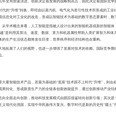
年变局加速演进。创新决定着发展的战略制高点，由此决定着国际竞争
的“升维”转换，即经由以蒸汽机、电气化为牵引性技术所形成的工业
成信息化对工业化的改造，形成以智能技术为基础的数字形态要素时，数
学术概念来看，人工智能是指被人设计出来的智能机器或新的智能体，能
超越”是利用其算法、速度、数据、算力和机器属性帮助人类扩展智力和体
体的生产生活状态都将发生巨变，世界秩序和经济结构也在重构。
地拓展了人们的视野，也进一步增强了发展对技术的依赖。国际竞争围绕
位。
量智能技术产品，若最为基础的“底座”技术跟不上时代“升维”，则会
成果转化、形成新质生产力的全链条创新效能提升，通过创新推动产业结
向全面走向创新，推动科技发展模式由跟踪借鉴转向创新引领；其次是一
主义现代化强国，实现中华民族伟大复兴。数字时代是新的历史性“疆土”