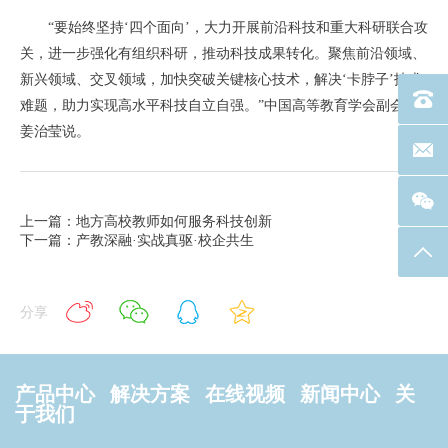
“要始终坚持‘四个面向’，大力开展前沿科技和重大科研联合攻
关，进一步强化有组织科研，推动科技成果转化。聚焦前沿领域、
新兴领域、交叉领域，加快突破关键核心技术，解决‘卡脖子’技术
电话：40
难题，助力实现高水平科技自立自强。”中国高等教育学会副会长
姜治莹说。
联系邮箱
上一篇：地方高校教师如何服务科技创新
下一篇：产教深融·实战真驱·校企共生
返回
分享
产品中心
解决方案
在线视频
新闻中心
关
于我们