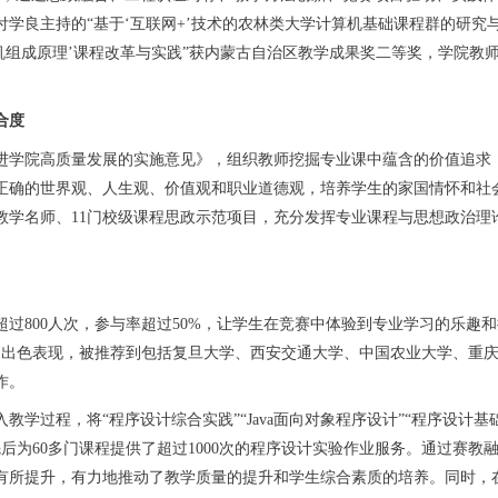
付学良主持的“基于‘互联网+’技术的农林类大学计算机基础课程群的研究与
机组成原理’课程改革与实践”获内蒙古自治区教学成果奖二等奖，学院教
合度
学院高质量发展的实施意见》，组织教师挖掘专业课中蕴含的价值追求，
正确的世界观、人生观、价值观和职业道德观，培养学生的家国情怀和社
政教学名师、11门校级课程思政示范项目，充分发挥专业课程与思想政治
800人次，参与率超过50%，让学生在竞赛中体验到专业学习的乐趣和
中的出色表现，被推荐到包括复旦大学、西安交通大学、中国农业大学、重
作。
程，将“程序设计综合实践”“Java面向对象程序设计”“程序设计基础
，先后为60多门课程提供了超过1000次的程序设计实验作业服务。通过
所提升，有力地推动了教学质量的提升和学生综合素质的培养。同时，在20