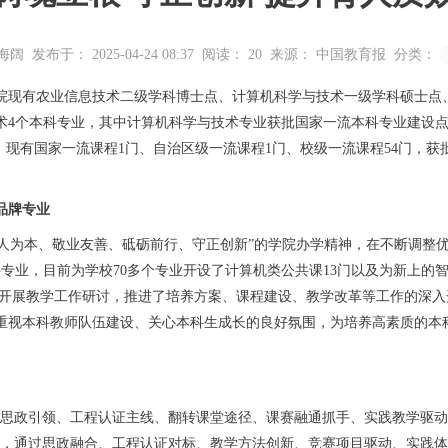
海阔
发布于： 2025-04-24 08:37
阅读：
20
来源： 中国教育报
分类：
学院现有农业信息技术二级学科博士点、计算机科学与技术一级学科硕士
术4个本科专业，其中计算机科学与技术专业获批国家一流本科专业建设
；现有国家一流课程1门、自治区级一流课程1门、校级一流课程54门，获
品牌专业
育人为本、敬业友善、砥砺前行、守正创新”的学院办学精神，在不断调整
专业，目前为学校70多个专业开设了计算机类公共课13门以及为新上的
组织开展教学工作研讨，推进了培养方案、课程建设、教学改革等工作的深
重视本科教师队伍建设、关心本科生成长的良好氛围，为培养高素质的本
政引领、工程认证主线、翻转课堂途径、课赛融通抓手、实践教学驱动”
心，通过思政融合、工程认证对标、教学方法创新、竞赛项目驱动、实践体