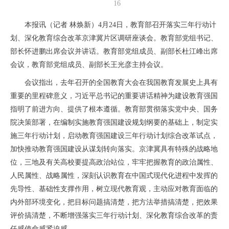
16
本报讯（记者 林焕新）4月24日，教育部召开落实三年行动计
划、深化教育综合改革京津冀片区调研座谈会。教育部党组书记、
部长怀进鹏出席会议并讲话。教育部党组成员、副部长杜江峰出席
会议，教育部党组成员、副部长王光彦主持会议。
会议指出，去年召开的全国教育大会在我国教育发展史上具有
重要的里程碑意义，习近平总书记的重要讲话精神为建设教育强国
指明了前进方向、提供了根本遵循。教育部贯彻落实党中央、国务
院决策部署，在编制实施教育强国建设规划纲要的基础上，制定实
施三年行动计划，启动教育强国建设三年行动计划综合改革试点，
加快推动教育强国建设从谋划转向落实。京津冀具有特殊的战略地
位，三地及有关高校要提高政治站位，牢牢把握教育的政治属性、
人民属性、战略属性，深刻认识教育在中国式现代化进程中发挥的
先导性、基础性支撑作用，树立现代教育观，主动应对教育面临的
内外部环境变化，把目标问题搞清楚，把方法举措搞清楚，把效果
评价搞清楚，不断增强落实三年行动计划、深化教育综合改革的责
任感使命感紧迫感。