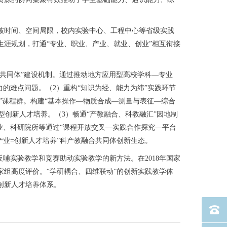
时间、空间局限，校内实验中心、工程中心等省级实践
涯规划，打通“专业、职业、产业、就业、创业”相互衔接
共同体”建设机制。通过推动地方应用型高校学科—专业
的难点问题。（2）重构“知识为经、能力为纬”实践环节
”课程群。构建“基本操作—物质合成—测量与表征—综合
型创新人才培养。（3）畅通“产教融合、科教融汇”因地制
业、科研院所等通过“课程开放交叉—实践合作探究—平台
产业=创新人才培养”科产教融合共同体创新生态。
实验教学和竞赛助动实验教学的新方法。在2018年国家
家组高度评价。“学研耦合、四维联动”的创新实践教学体
创新人才培养体系。
电话：40