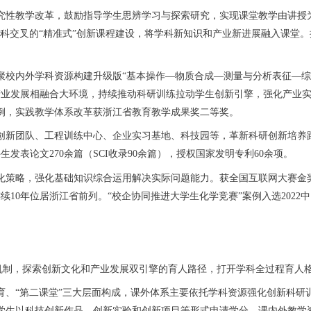
教学改革，鼓励指导学生思辨学习与探索研究，实现课堂教学由讲授为主
学科交叉的“精准式”创新课程建设，将学科新知识和产业新进展融入课堂。
内外学科资源构建升级版“基本操作—物质合成—测量与分析表征—综
产业发展相融合大环境，持续推动科研训练拉动学生创新引擎，强化产业实
例，实践教学体系改革获浙江省教育教学成果奖二等奖。
新团队、工程训练中心、企业实习基地、科技园等，革新科研创新培养路
发表论文270余篇（SCI收录90余篇），授权国家发明专利60余项。
略，强化基础知识综合运用解决实际问题能力。获全国互联网大赛金奖
续10年位居浙江省前列。“校企协同推进大学生化学竞赛”案例入选2022
机制，探索创新文化和产业发展双引擎的育人路径，打开学科全过程育人
“第二课堂”三大层面构成，课外体系主要依托学科资源强化创新科研
学生以科技创新作品、创新实验和创新项目等形式申请学分。课内外教学