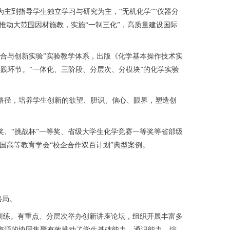
到指导学生独立学习与研究为主，“无机化学”“仪器分
推动大范围因材施教，实施“一制三化”，高质量建设国际
合与创新实验”实验教学体系，出版《化学基本操作技术实
践环节。“一体化、三阶段、分层次、分模块”的化学实验
径，培养学生创新的欲望、胆识、信心、眼界，塑造创
、“挑战杯”一等奖、省级大学生化学竞赛一等奖等省部级
中国高等教育学会“校企合作双百计划”典型案例。
格局。
训练。有重点、分层次举办创新讲座论坛，组织开展丰富多
资源的协同集聚有效推动了学生基础能力、通识能力、综