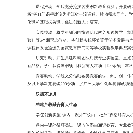
课程推动。学院充分挖掘各类创新教育资源，开展研究性
析”等11门课程建设为浙江省一流课程。推动需求导向、
化班和基础拔尖班，促进创新人才培养。
实践拉动。将学科知识的快速迭代融入实践教学，集聚校
验》等6本新形态教材。将创新实践环节置于学术发展与
课程体系被遴选为国家教育部门高等学校实验教学典型案
研究引动。师生共建科研团队对接专业实验室、重点创
新品格。学生获得国创项目和新苗人才项目120余项，本科生
竞赛助动。学院充分借助各类竞赛的学、练、创一体化策
及以上学科竞赛奖200余项，浙江省大学生化学竞赛成绩连
双循环递进
构建产教融合育人生态
学院创新实施“课内—课外”“校内—校外”双循环育人
课内—课外循环递进：课内体系由通识教育、专业教育、
彩的校园活动，满足学生多样化、个性化学习需求。鼓励