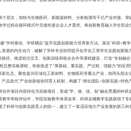
个层次，加快与生物医药、新能源材料、分析检测等千亿产业对接。突破
教学过程在循环模式中无缝衔接企业人才需求。将创新教育融入学生职业生
“学科驱动、学研耦合”提升实践创新能力培养新方法。落实“科研+教学
人资源的内生动力，破解了学科专业协同提升化学化工类学生实践创新能力
新路径。推进前沿交叉、创新训练和校企合作等课程建设，打造“专创融合
工程总整实验课程，有效推进了“厚基础、重实践、严过程、强能力”的应用
培养新生态。聚焦嘉兴区域化工新材料、生物医药等重点产业，协同头部企
、产品迭代”产业创新链协同育人机制，构建了“师生团队+创新实践+特色
作项目内容转化为实验项目，形成“学、做、练、创”融会贯通的科研反哺
教育教学审核评估中，学院实验教学体系改革、科研反哺教学实践获得了专
现了科研与创新实践育人的统一，建立了一套适应地方产业发展的新工科