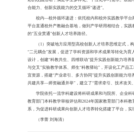
合能力、创新实践能力的交叉循环“递进”。
校内—校外循环递进：依托校内和校外实践教学平台两
平台直通校外产教融合基地，做到产学研用相结合，实践
的“五业贯通”创新人才培养路径。
（1）突破地方应用型高校创新人才培养思维定式，构建
“二元耦合”发展，促进了学科资源和学术成果等转化为育
设计，创建“科教共生、四维联动”提升实践创新能力培养
与交叉”实验教学体系、师生“科教驿站”，开设化工产品
宜资源，搭建“产业牵引、多方协同”提升实践创新能力
共建共享—师资融通并举”，建立了“需求牵引、技术攻关
学院依托一流学科建设将科研成果和与院所、企业科研合
教育部门本科教学审核评估和2024年国家教育部门本科
系，为促进科研成果向创新人才培养转化搭建了平台，实
（李蕾 刘海清）