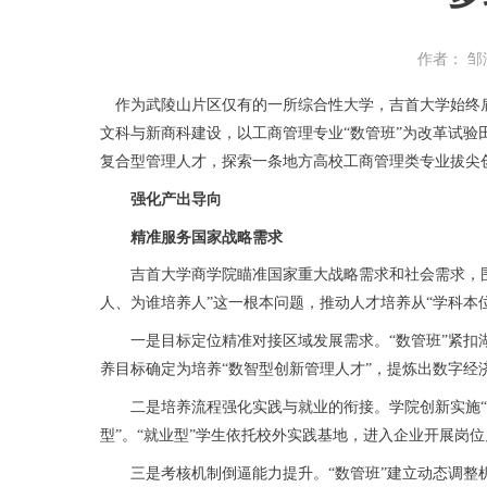
作者： 邹
作为武陵山片区仅有的一所综合性大学，吉首大学始终肩
文科与新商科建设，以工商管理专业“数管班”为改革试验
复合型管理人才，探索一条地方高校工商管理类专业拔尖
强化产出导向
精准服务国家战略需求
吉首大学商学院瞄准国家重大战略需求和社会需求，围绕
人、为谁培养人”这一根本问题，推动人才培养从“学科本位
一是目标定位精准对接区域发展需求。“数管班”紧扣湖南
养目标确定为培养“数智型创新管理人才”，提炼出数字
二是培养流程强化实践与就业的衔接。学院创新实施“3+
型”。“就业型”学生依托校外实践基地，进入企业开展岗
三是考核机制倒逼能力提升。“数管班”建立动态调整机