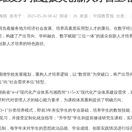
海阔
发布于： 2025-05-26 08:42
阅读：
26
来源： 中国教育报
分类：
负着服务地方经济社会发展、培养高素质应用型人才的重任。在数字经
田，构建了产出导向、学科融合、数字赋能“三位一体”的拔尖创新人才培
创新人才培养的特色路径。
学校发展规划，重构人才培养逻辑，以“数管班”为突破口，将产出导向
”向“社会需求本位”转型。
省“4×4”现代化产业体系与湘西州“1+5+X”现代化产业体系建设需
经济时代对管理人才的核心能力要求，为课程体系重构提供了明确方向。
1”分类培养模式，即前3年夯实学生的专业基础，培养学生的数智技能，
位见习，并接受定制化就业指导；“升学型”学生则提前修读研究生课程，
制，每学年末对学生的思想政治品德、学业成绩、创新实践情况进行综合