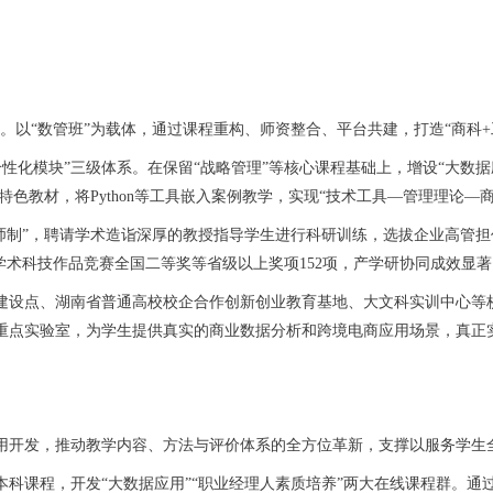
以“数管班”为载体，通过课程重构、师资整合、平台共建，打造“商科+工
化模块”三级体系。在保留“战略管理”等核心课程基础上，增设“大数据
色教材，将Python等工具嵌入案例教学，实现“技术工具—管理理论—商
师制”，聘请学术造诣深厚的教授指导学生进行科研训练，选拔企业高管担
学术科技作品竞赛全国二等奖等省级以上奖项152项，产学研协同成效显著
点、湖南省普通高校校企合作创新创业教育基地、大文科实训中心等校
重点实验室，为学生提供真实的商业数据分析和跨境电商应用场景，真正实
开发，推动教学内容、方法与评价体系的全方位革新，支撑以服务学生
课程，开发“大数据应用”“职业经理人素质培养”两大在线课程群。通过