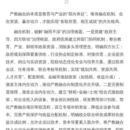
22
产教融合的本质是教育与产业的“双向奔赴”。唯有融在机制、合
在资源、赢在动力，才能实现“各取所需、相互成就”的共生格局。
融在机制，破解“融而不深”的治理难题。一是搭建“政府主
导、四方联动”治理框架。政府统筹建立跨部门协同机制，整合教
育、产业、财税等政策资源，消除多头管理壁垒。明确四方分工：
政府规划保障要素供给，行业协会制定标准、对接供需，企业提供
技术、岗位与实训资源，院校动态优化专业与培养方案。通过联席
会议、任务清单、联合考核等机制，实现“规划共商、资源共用、
人才共育”。配套财税、金融等激励政策（如抵税、收益分成），
激发主体内生动力，推动产教融合向制度化共生升级。二是完善制
度保障，激发企业内生动力。建立“财税+金融+土地”组合式激励政
策，对企业投入的设备、资金按比例抵税，研发费用加计扣除。简
化产教融合项目审批流程，设立专项补助资金，降低企业参与成
本。完善产权保护与收益分配机制，明确校企联合研发成果转化收
益分成比例，允许企业以技术、资本等要素入股办学。将产教融合
纳入企业社会责任评价体系，对深度参与主体给予信贷优惠、招投