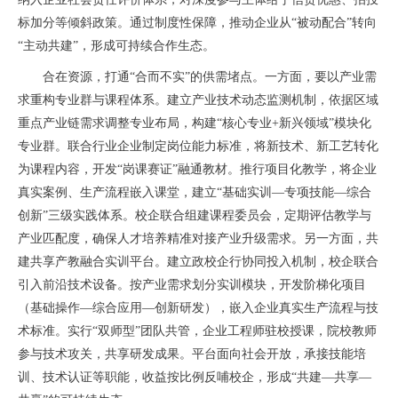
标加分等倾斜政策。通过制度性保障，推动企业从“被动配合”转向
“主动共建”，形成可持续合作生态。
合在资源，打通“合而不实”的供需堵点。一方面，要以产业需
求重构专业群与课程体系。建立产业技术动态监测机制，依据区域
重点产业链需求调整专业布局，构建“核心专业+新兴领域”模块化
专业群。联合行业企业制定岗位能力标准，将新技术、新工艺转化
为课程内容，开发“岗课赛证”融通教材。推行项目化教学，将企业
真实案例、生产流程嵌入课堂，建立“基础实训—专项技能—综合
创新”三级实践体系。校企联合组建课程委员会，定期评估教学与
产业匹配度，确保人才培养精准对接产业升级需求。另一方面，共
建共享产教融合实训平台。建立政校企行协同投入机制，校企联合
引入前沿技术设备。按产业需求划分实训模块，开发阶梯化项目
（基础操作—综合应用—创新研发），嵌入企业真实生产流程与技
术标准。实行“双师型”团队共管，企业工程师驻校授课，院校教师
参与技术攻关，共享研发成果。平台面向社会开放，承接技能培
训、技术认证等职能，收益按比例反哺校企，形成“共建—共享—