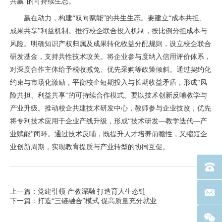
共赢”的可持续生态。
赢在动力，构建“双向赋能”的共生生态。要建立“成本共担、
成果共享”利益机制。推行校企联合投入机制，按比例分担成本与
风险。明确知识产权归属及成果转化收益分配规则，设立校企联合
研发基金，支持共性技术攻关。将企业参与度纳入信用评价体系，
对深度合作主体给予税收减免、优先采购等政策倾斜。通过契约化
约束与市场化激励，平衡校企短期投入与长期收益矛盾，形成“风
险共担、利益共享”的可持续合作模式。要以技术创新反哺教学与
产业升级。推动校企共建技术研发中心，教师参与企业技改，优先
将专利技术应用于企业产线升级，形成“技术研发—教学迭代—产
业赋能”闭环。通过技术反哺，既提升人才培养前瞻性，又缩短企
业创新周期，实现教育提质与产业转型的协同互促。
电话：40
上一篇：党建引领 产教深融 打造育人生态链
联系邮箱
下一篇：打造“三链融合”模式 促高质量充分就业