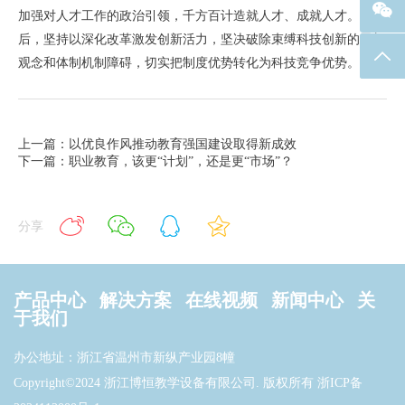
加强对人才工作的政治引领，千方百计造就人才、成就人才。最
后，坚持以深化改革激发创新活力，坚决破除束缚科技创新的思想
返回
观念和体制机制障碍，切实把制度优势转化为科技竞争优势。
上一篇：以优良作风推动教育强国建设取得新成效
下一篇：职业教育，该更“计划”，还是更“市场”？
分享
产品中心
解决方案
在线视频
新闻中心
关
于我们
办公地址：浙江省温州市新纵产业园8幢
Copyright©2024 浙江博恒教学设备有限公司. 版权所有
浙ICP备