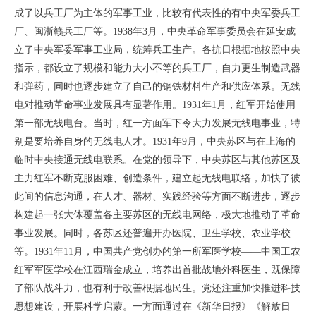
成了以兵工厂为主体的军事工业，比较有代表性的有中央军委兵工
厂、闽浙赣兵工厂等。1938年3月，中央革命军事委员会在延安成
立了中央军委军事工业局，统筹兵工生产。各抗日根据地按照中央
指示，都设立了规模和能力大小不等的兵工厂，自力更生制造武器
和弹药，同时也逐步建立了自己的钢铁材料生产和供应体系。无线
电对推动革命事业发展具有显著作用。1931年1月，红军开始使用
第一部无线电台。当时，红一方面军下令大力发展无线电事业，特
别是要培养自身的无线电人才。1931年9月，中央苏区与在上海的
临时中央接通无线电联系。在党的领导下，中央苏区与其他苏区及
主力红军不断克服困难、创造条件，建立起无线电联络，加快了彼
此间的信息沟通，在人才、器材、实践经验等方面不断进步，逐步
构建起一张大体覆盖各主要苏区的无线电网络，极大地推动了革命
事业发展。同时，各苏区还普遍开办医院、卫生学校、农业学校
等。1931年11月，中国共产党创办的第一所军医学校——中国工农
红军军医学校在江西瑞金成立，培养出首批战地外科医生，既保障
了部队战斗力，也有利于改善根据地民生。党还注重加快推进科技
思想建设，开展科学启蒙。一方面通过在《新华日报》《解放日