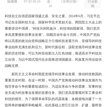
杨珊珊
07-03 08:29
读：
《光明日报》
行业新
18
闻
科技自立自强是国家强盛之基、安全之要。2024年6月，习近平总
书记在全国科技大会、国家科学技术奖励大会、两院院士大会上的
重要讲话中强调，“科技兴则民族兴，科技强则国家强。我们党历
来高度重视科技事业发展”。回顾百余年奋斗历程，中国共产党始
终以高度的政治自觉和战略定力引领科技发展方向，党领导的科技
事业始终充满生机和活力。新时代新征程，汲取党领导科技事业发
展的历史经验，可以为科技创新注入红色动能，推进高水平科技自
立自强，为以中国式现代化全面推进强国建设、民族复兴伟业提供
战略支撑。
新民主主义革命时期是党领导科技事业发展、推动科技救国的
重要历史时期。在这一时期，中国共产党将推动科技事业发展作为
领导革命斗争的重要组成部分。为适应革命斗争的需要，军事科技
攻关成为科技事业发展的首要任务。我们党高度重视对军工事业和
科技的领导。为了保障革命军队的武器装备，各根据地兴建了一大
批简单的修械所和枪械局，在此基础上把它们合并、扩建，最终形