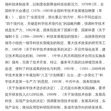
领科技体制改革，以制度创新释放科技创新活力。1978年3月，全
国科学大会通过《1978—1985年全国科学技术发展规划纲要（草
案）》，提出了“全面安排，突出重点”的方针，邓小平同志提出
“四个现代化，关键是科学技术现代化”的战略判断，强调科学技术
就是生产力。1982年底，国务院批准了国家计委、国家科委《关于
编制十五（1986—2000年）科技发展规划的报告》，由国务院科技
领导小组统一领导科技长期规划的制定、重大技术政策的研究等工
作。1985年《关于科学技术体制改革的决定》开启市场化改革，建
立技术商品化机制。1989年，《中华人民共和国技术合同法实施条
例》颁布，完善了技术开发、转让、服务等方面的法律规范体系，
促进、便利了科技成果的转化与利用。1991年，《1991—2000年科
学技术发展十年规划和“八五”计划纲要》出台，进一步突出了“科
学技术是第一生产力”的思想。1995年，中共中央、国务院颁布
《关于加速科学技术进步的决定》，正式提出科教兴国战略，要求
提升研发投入占GDP比例。1999年，《关于加强技术创新，发展高
科技，实现产业化的决定》强调要加强技术创新，发展高科技，实
现产业化；推动应用型科研院所转制，形成市场导向的研发体系。