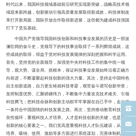
时代以来，我国科技领域基础前沿研究实现新突破，战略高技术领
域迎来新跨越，创新驱动引领高质量发展取得新成效，科技体制改
革打开新局面，国际开放合作取得新进展，这些都为建成科技强国
打下了坚实基础。
中国共产党领导我国科技创新和科技事业发展的历史是一部波
澜壮阔的奋斗史，党领导下的科技事业取得了一系列辉煌成就，这
些成就的取得，得益于党对科技发展规律的深刻把握和科学运用。
首先，坚持党的全面领导，加强党中央对科技工作的集中统一领
导，观大势、谋全局、抓根本，保证科技事业发展始终沿着正确方
向前进，不断凝聚起科技创新的强大力量。其次，坚持走中国特色
自主创新道路，自力更生铸就科技脊梁，艰苦奋斗谱写创新华章；
发挥制度优势、汇聚磅礴伟力，不断集中力量攻克技术难关、引领
科技腾飞；把科技命脉和创新主动权牢牢掌握在自己手中，走出了
电话：40
一条符合中国国情的科技发展之路。再次，坚持推动教育科技人才
良性循环，重视科技人才培养。人才是科技创新的关键，也是科技
联系邮箱
创新的核心要素之一。我们党高度重视科技人才队伍建设，从人才
培养、吸纳、使用、激励等多方面进行系统谋划，完善体制机制，