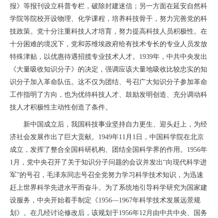
报》等报刊设立科普专栏，破除封建迷信；另一方面在延安自然科
学院等院校开设物理、化学课程，培养科技骨干，努力完善党的科
技政策。党十分注重科技人才培育，努力提高科技人员积极性。在
十分困难的境况下，党和苏维埃政府给有技术专长的专业人员发放
特殊津贴，以优惠待遇招揽专业技术人才。1939年，中共中央发出
《大量吸收知识分子》的决定，强调应该大量地吸收比较忠实的知
识分子加入革命队伍。这不仅为团结、号召广大知识分子参加革命
工作指明了方向，也为优待科技人才、鼓励发明创造、充分调动科
技人才积极性主动性创造了条件。‌
新中国成立后，我国科技事业坚持自力更生、迎头赶上，为经
济社会发展作出了巨大贡献。1949年11月1日，中国科学院在北京
成立，发挥了整合全国科研机构、团结全国科学界的作用。1956年
1月，党中央召开了关于知识分子问题的会议并发出“向现代科学进
军”的号召，毛泽东同志号召全党努力学习科学技术知识，为迅速
赶上世界科学先进水平而奋斗。为了系统地引导科学研究为国家建
设服务，中央开始着手制定《1956—1967年科学技术发展远景规
划》。在几经讨论修改后，该规划于1956年12月由中共中央、国务