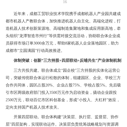
16
近年来，成都工贸职业技术学院携手成都机器人产业园共建成
都市机器人产教联合体，加快推进机器人自主化、高端化进程，打
造机器人技术创新策源地、高端制造集聚地和集成应用新高地，牵
头组织“龙潭智造市州行”等供需对接交流活动，协助联合体企业成
员获得市场订单3000余万元，帮助8家机器人企业落地园区，助力
成都市“立园满园”行动高效推进。
体制突破：创新“三方持股+四层联动+反哺共生”产业体制机制
三方共投共建。联合体成立“园企校”三方持股的实体化运营公
司，突破传统联合体运行松散的体制，组建园区、企业、学校三方
合作共同体，园区占股20%、企业占股75%、学校占股5%。先后吸
引市区两级政府部门投入3500万元作为启动资金，撬动企业跟投
2500万元，联动百亿市区科创基金，形成“小投入、大杠杆”效应，
定向支持国产机器人技术攻关。
开展四层联动。联合体构建“决策层、执行层、监督层、协作
层”四层架构，实现联动运作。决策层负责统筹战略规划与资源调