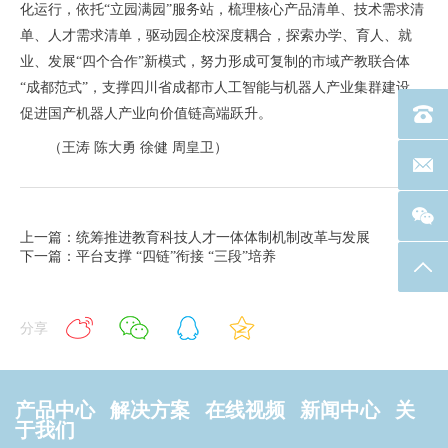
化运行，依托“立园满园”服务站，梳理核心产品清单、技术需求清
单、人才需求清单，驱动园企校深度耦合，探索办学、育人、就
业、发展“四个合作”新模式，努力形成可复制的市域产教联合体
“成都范式”，支撑四川省成都市人工智能与机器人产业集群建设，
促进国产机器人产业向价值链高端跃升。
电话：40
（王涛 陈大勇 徐健 周皇卫）
联系邮箱
上一篇：统筹推进教育科技人才一体体制机制改革与发展
下一篇：平台支撑 “四链”衔接 “三段”培养
返回
分享
产品中心
解决方案
在线视频
新闻中心
关
于我们