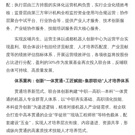
配；执行层由三方持股的实体化运营机构负责，实行企业化绩效考
核；监督层由第三方审计机构全程监控资金使用与合规运营；协作
层聚合中试平台、行业协会等，提供产业人才服务、技术创新服
务、产业链协作服务、技能培训服务四大核心服务。
实现反哺共生。运营主体以成都机器人创新中心为运营平台实
现盈利。联合体设计包括经济贡献度、人才培养匹配度、产业贡献
度等的绩效评估指标体系，开展运营绩效评估，各项收益将按股份
占比进行分配，盈利的50%作为发展基金再次投入联合体，反哺联
合体可持续、高质量发展。
体系重构：创新“一体贯通+工匠赋能+集群联动”人才培养体系
贯通培养新范式。联合体创新构建“中职—高职—本科”一体贯
通的机器人专业群育人体系，以“中职夯实基础、高职强化技能、
本科提升创新”为递进逻辑，精准对接机器人产业链需求。校企联
合打造中高本贯通的企业“学徒班”“现场工程师班”等特色载体，配
套建设“五金”，实现人才培养层次衔接、内容递进、资源共享，形
成纵向贯通的高素质技术技能人才培养范式。