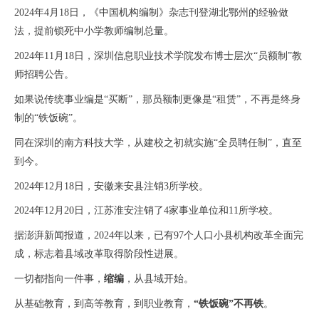
2024
年
4
月
18
日，《中国机构编制》杂志刊登湖北鄂州的经验做
法，提前锁死中小学教师编制总量。
2024
年
11
月
18
日，深圳信息职业技术学院发布博士层次“员额制”教
师招聘公告。
如果说传统事业编是“买断”，那员额制更像是“租赁”，不再是终身
制的“铁饭碗”。
同在深圳的南方科技大学，从建校之初就实施
“全员聘任制”，直至
到今。
2024
年
12
月
18
日，安徽来安县注销
3
所学校。
2024
年
12
月
20
日，江苏淮安注销了
4
家事业单位和
11
所学校。
据澎湃新闻报道，
2024
年以来，已有
97
个人口小县机构改革全面完
成，标志着县域改革取得阶段性进展。
一切都指向一件事，
缩编
，从县域开始。
从基础教育，到高等教育，到职业教育，
“铁饭碗”不再铁
。