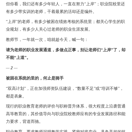
但你看，我们还有多少年轻人，一直在努力“上岸”；职业院校里还
有多少带实训的老师，干着最累的活却还是编外。
“上岸”的老师，有多少被困在绩效考核的系统里；都关心学生的职
业规划，有多少人关心过老师的职业生涯发展。
教师节，一年就一次，咱就趁今天，喊一句：
请为老师的职业发展通道，多做点正事，别让老师们“上岸”了，却
不能“上道”。
—
2
—
被困在系统的里的，何止是骑手
“双高计划”，正在加强师资队伍建设
，“数量不足”或“培训不够”，
都是表象。
现行的职业教育老师的评价与职称晋升体系，很大程度上沿袭普通
高等教育的，其价值导向与职业院校教师应有的专业发展路径和能
力要求，背道而驰。
职业教育，要求教师深耕教学实践、紧密对接产业、具备高超的技