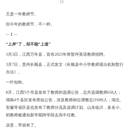
18
又是一年教师节。
但今年的教师节，不一样。
—
1
—
“上岸”了，却不能“上道”
3
月
3
日，江西万年县，宣布
2025
年将暂停英语教师招聘。
3
月
7
日，贵州长顺县，正式发文《长顺县中小学教师退出机制暂行
办法》。
一叶知秋。
8
月，江西
5
个市县发布了教师的选调公告，总共选调教师
658
人；
湖南
4
个县区发布类似公告，涉及教师岗位调整总计
689
人；湖北、
安徽等省区县也发布了教师分流及选调计划。山东临沂，多名小、
初教师被通知新学期跨学段去高中任教。
凉意，早就有了。