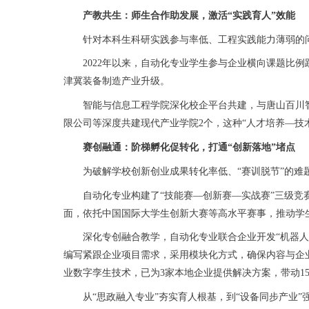
产教共生：师生合作助发展，激活“实践育人”效能
针对本科生科研实践参与率低、工程实践能力薄弱的问题
2022年以来，自动化专业学生参与企业横向课题比例跃
津冀装备制造产业升级。
智能与信息工程学院深化校企平台共建，与唐山百川智能
限公司等深度共建现代产业学院2个，这种“人才培养—技
赛创融通：阶梯孵化促转化，打通“创新落地”堵点
为破解学校创新创业成果转化率低、“赛训脱节”的难题
自动化专业构建了“技能赛—创新赛—实战赛”三级竞赛
面，依托中国国际大学生创新大赛等高水平赛事，推动学生
深化专创融合教学，自动化专业联合企业开发“机器人学”
编写紧跟企业项目需求，采用模块化方式，确保内容与企
业数字孪生技术，已为3家本地企业提供解决方案，带动1
从“思政融入专业”夯实育人根基，到“设备同步产业”