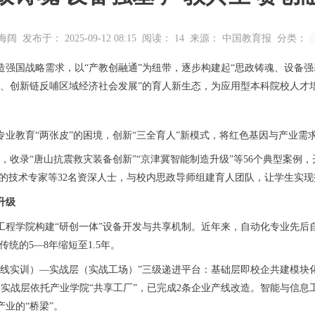
海阔
发布于： 2025-09-12 08:15
阅读：
14
来源： 中国教育报
分类：
强国战略需求，以“产教创融通”为纽带，逐步构建起“思政铸魂、设备强
链、创新链反哺区域经济社会发展”的育人新生态，为应用型本科院校人才
育“两张皮”的困境，创新“三全育人”新模式，将红色基因与产业需求深
收录“唐山抗震救灾装备创新”“京津冀智能制造升级”等56个典型案例，
司的技术专家等32名资深人士，与校内思政导师组建育人团队，让学生实
升级
学院构建“研创一体”设备开发与共享机制。近年来，自动化专业先后自主
统的5—8年缩短至1.5年。
实训）—实战层（实战工场）”三级递进平台：基础层即校企共建模块化
实战层依托产业学院“共享工厂”，已完成2条企业产线改造。智能与信息
业的“桥梁”。