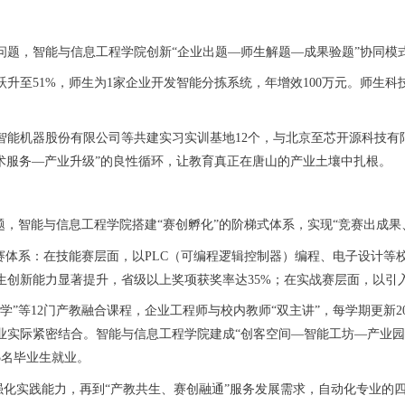
，智能与信息工程学院创新“企业出题—师生解题—成果验题”协同模式，
升至51%，师生为1家企业开发智能分拣系统，年增效100万元。师生科
机器股份有限公司等共建实习实训基地12个，与北京至芯开源科技有限
术服务—产业升级”的良性循环，让教育真正在唐山的产业土壤中扎根。
，智能与信息工程学院搭建“赛创孵化”的阶梯式体系，实现“竞赛出成果
体系：在技能赛层面，以PLC（可编程逻辑控制器）编程、电子设计等
创新能力显著提升，省级以上奖项获奖率达35%；在实战赛层面，以引入
等12门产教融合课程，企业工程师与校内教师“双主讲”，每学期更新2
业实际紧密结合。智能与信息工程学院建成“创客空间—智能工坊—产业园
5名毕业生就业。
强化实践能力，再到“产教共生、赛创融通”服务发展需求，自动化专业的