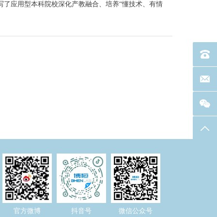
写了应用型本科院校深化产教融合、培养“懂技术、有情
电话：40
联系邮箱
返回
官方微博
抖音号
微信公众号