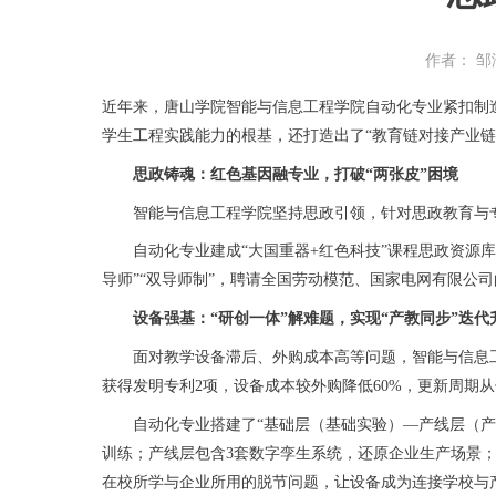
作者： 邹
近年来，唐山学院智能与信息工程学院自动化专业紧扣制造
学生工程实践能力的根基，还打造出了“教育链对接产业
思政铸魂：红色基因融专业，打破“两张皮”困境
智能与信息工程学院坚持思政引领，针对思政教育与专业教
自动化专业建成“大国重器+红色科技”课程思政资源库，
导师”“双导师制”，聘请全国劳动模范、国家电网有限公
设备强基：“研创一体”解难题，实现“产教同步”迭代
面对教学设备滞后、外购成本高等问题，智能与信息工程
获得发明专利2项，设备成本较外购降低60%，更新周期从传
自动化专业搭建了“基础层（基础实验）—产线层（产线
训练；产线层包含3套数字孪生系统，还原企业生产场景；
在校所学与企业所用的脱节问题，让设备成为连接学校与产