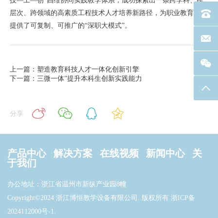
技—工—创”四维协同实践教学体系，成功探索出一条跨学科、跨
层次、跨领域的高素质工程技术人才培养新路径，为职业教育改革
电话：40
提供了可复制、可推广的“深职大模式”。
联系邮箱
上一篇：塑造教育科技人才一体化创新引擎
下一篇：三微一体”提升本科生创新实践能力
返回
分享
产品中心
解决方案
在线视频
新闻中心
关
于我们
办公地址：浙江省温州市新纵产业园8幢
Copyright©2024 浙江博恒教学设备有限公司. 版权所有
浙ICP备
2024112000号-1
.