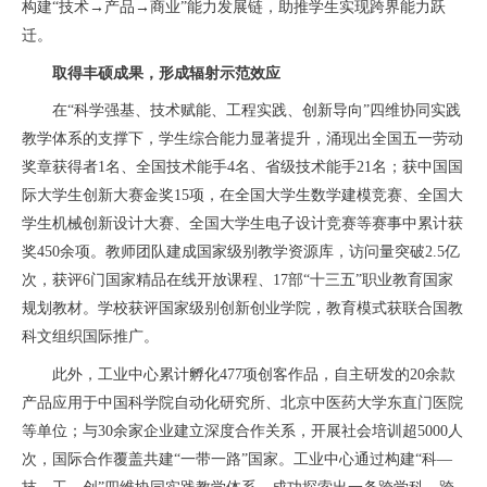
构建“技术→产品→商业”能力发展链，助推学生实现跨界能力跃
迁。
取得丰硕成果，形成辐射示范效应
在“科学强基、技术赋能、工程实践、创新导向”四维协同实践
教学体系的支撑下，学生综合能力显著提升，涌现出全国五一劳动
奖章获得者1名、全国技术能手4名、省级技术能手21名；获中国国
际大学生创新大赛金奖15项，在全国大学生数学建模竞赛、全国大
学生机械创新设计大赛、全国大学生电子设计竞赛等赛事中累计获
奖450余项。教师团队建成国家级别教学资源库，访问量突破2.5亿
次，获评6门国家精品在线开放课程、17部“十三五”职业教育国家
规划教材。学校获评国家级别创新创业学院，教育模式获联合国教
科文组织国际推广。
此外，工业中心累计孵化477项创客作品，自主研发的20余款
产品应用于中国科学院自动化研究所、北京中医药大学东直门医院
等单位；与30余家企业建立深度合作关系，开展社会培训超5000人
次，国际合作覆盖共建“一带一路”国家。工业中心通过构建“科—