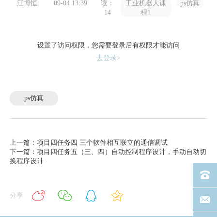
江博恒
09-04 13:39
读：
工业机器人课
ps仿真
14
程1
设置了访问权限，您需要登录后有权限才能访问
去登录>
ps仿真
上一篇：项目四任务四 三个软件相互联立的通信调试
下一篇：项目四任务五（三、四）自动控制程序设计，手动自动切
换程序设计
电话：40
分享
联系邮箱