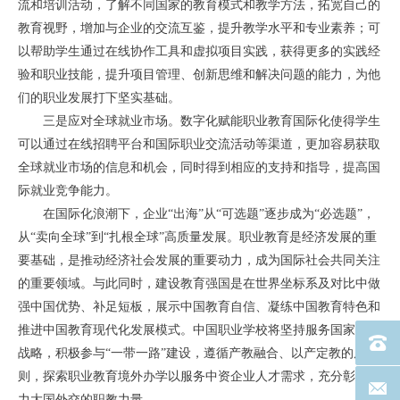
流和培训活动，了解不同国家的教育模式和教学方法，拓宽自己的
教育视野，增加与企业的交流互鉴，提升教学水平和专业素养；可
以帮助学生通过在线协作工具和虚拟项目实践，获得更多的实践经
验和职业技能，提升项目管理、创新思维和解决问题的能力，为他
们的职业发展打下坚实基础。
三是应对全球就业市场。数字化赋能职业教育国际化使得学生
可以通过在线招聘平台和国际职业交流活动等渠道，更加容易获取
全球就业市场的信息和机会，同时得到相应的支持和指导，提高国
际就业竞争能力。
在国际化浪潮下，企业“出海”从“可选题”逐步成为“必选题”，
从“卖向全球”到“扎根全球”高质量发展。职业教育是经济发展的重
要基础，是推动经济社会发展的重要动力，成为国际社会共同关注
的重要领域。与此同时，建设教育强国是在世界坐标系及对比中做
强中国优势、补足短板，展示中国教育自信、凝练中国教育特色和
推进中国教育现代化发展模式。中国职业学校将坚持服务国家外交
电话：40
战略，积极参与“一带一路”建设，遵循产教融合、以产定教的原
则，探索职业教育境外办学以服务中资企业人才需求，充分彰显助
联系邮箱
力大国外交的职教力量。