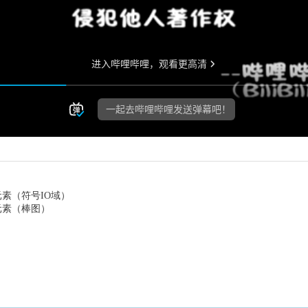
元素（符号IO域）
之元素（棒图）