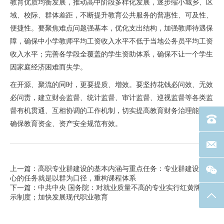
教育优质均衡发展，推动高中阶段多样化发展，逐步缩小城乡、区
域、校际、群体差距，不断提升教育公共服务的普惠性、可及性、
便捷性。要聚焦难点问题强基本，优化支出结构，加强教师待遇保
障，确保中小学教师平均工资收入水平不低于当地公务员平均工资
收入水平；完善各学段全覆盖的学生资助体系，确保不让一个学生
因家庭经济困难而失学。
在开源、聚流的同时，更要提质、增效。
要坚持花钱必问效、无效
必问责
，建立财会监督、统计监督、审计监督、巡视监督等各类监
督有机贯通、互相协调的工作机制，切实提高教育财务治理能力，
电话：40
确保教育资金、资产安全规范有效。
联系邮箱
上一篇：高职专业群建设的基本内涵与重点任务：专业群建设最核
心的任务就是以群为口径，重构课程体系
下一篇：中共中央 国务院：对就业质量不高的专业实行红黄牌提
返回
示制度；加快发展现代职业教育