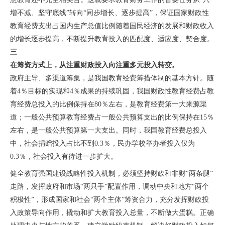
增不减、坚守底线”转向“同步增长、逐步提高”
，保证国家财政性
教育经费支出占国内生产总值比例随着国民经济的发展和财政收入
的增长逐步提高，
不断提升教育投入的匹配度、适应度、契合度
。
三
在筹资方式上，从注重财政投入向注重多元投入转变。
政府主导、多渠道筹集，是我国教育经费筹措体制的基本方针。随
着4％目标的实现和4％成果的持续巩固，我国财政性教育经费占教
育经费总投入的比例保持在80％左右，是教育经费第一大来源渠
道；一般公共预算教育经费占一般公共预算支出的比例保持在15％
左右，是一般公共预算第一大支出。同时，我国教育经费总投入
中，社会捐赠投入占比不到0.3％，民办学校举办者投入仅为
0.3％，社会投入有待进一步扩大。
健全教育强国建设战略性投入机制，
必须坚持财政和非财“两条腿”
走路
，发挥政府和市场“两只手”配置作用，
调动中央和地方“两个
积极性”，形成国家和社会“两个主体”筹资合力
，充分发挥财政投
入政策导向作用，撬动和扩大教育投入总量，不断做大蛋糕。正确