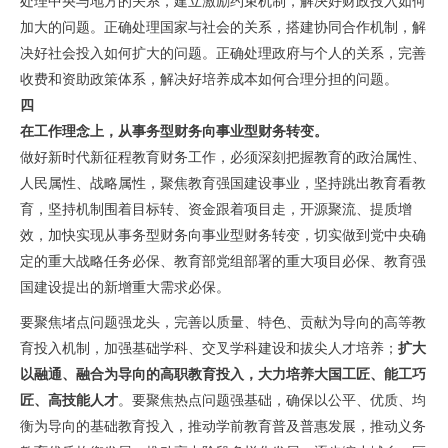
处理中央与地方的关系，建立激励约束机制，解决好财政投入如何
加大的问题。正确处理国家与社会的关系，搭建协同合作机制，解
决好社会投入如何扩大的问题。正确处理政府与个人的关系，完善
收费和资助政策体系，解决好培养成本如何合理分担的问题。
四
在工作理念上，从事务型财务向事业型财务转变。
做好新时代新征程教育财务工作，必须深刻把握教育的政治属性、
人民属性、战略属性，聚焦教育强国建设事业，坚持跳出教育看教
育，
坚持机制围着目标转、资金跟着项目走
，开源聚流、提质增
效，加快实现从事务型财务向事业型财务转变，切实做到党中央确
定的重大战略任务必保、教育部党组部署的重大项目必保、教育强
国建设提出的新增重大需求必保。
要聚焦堵点问题强龙头，
完善以质量、特色、贡献为导向的高等教
育投入机制
，加强基础学科、交叉学科建设和拔尖人才培养；
扩大
以融通、融合为导向的高职教育投入，大力培养大国工匠、能工巧
匠、高技能人才
。要聚焦热点问题强基础，确保以公平、优质、均
衡为导向的基础教育投入，推动学前教育普及普惠发展，推动义务