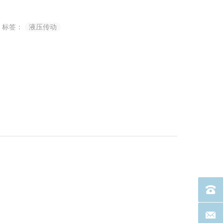
标签：
液压传动
电话：40
联系邮箱